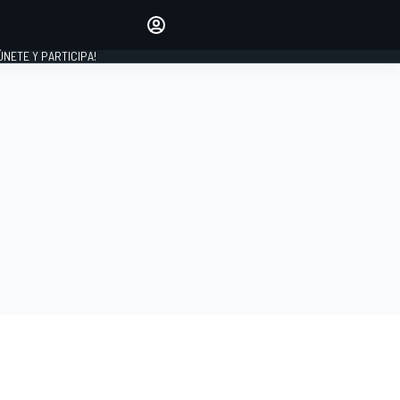
Haz que tu voz se escuche
comentando los artículos
 ÚNETE Y PARTICIPA!
INICIAR SESIÓN
EDICIÓN
ESPAÑA