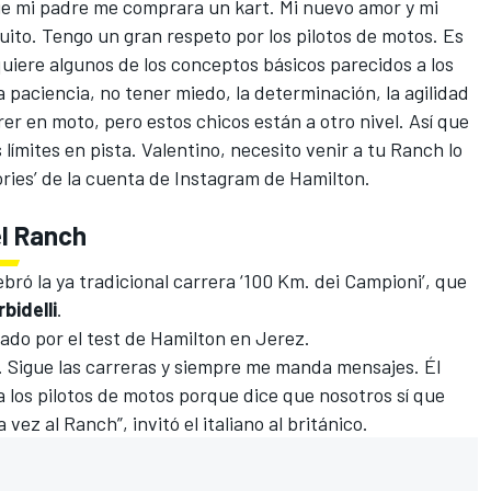
e mi padre me comprara un kart. Mi nuevo amor y mi
uito. Tengo un gran respeto por los pilotos de motos. Es
quiere algunos de los conceptos básicos parecidos a los
a paciencia, no tener miedo, la determinación, la agilidad
rer en moto, pero estos chicos están a otro nivel. Así que
 límites en pista. Valentino, necesito venir a tu Ranch lo
ories’
de la cuenta de Instagram de Hamilton.
el Ranch
ebró la ya tradicional
carrera ‘100 Km. dei Campioni’
, que
bidelli
.
tado por el test de Hamilton en Jerez.
. Sigue las carreras y siempre me manda mensajes. Él
 los pilotos de motos porque dice que nosotros sí que
vez al Ranch”, invitó el italiano al británico.