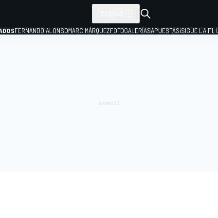
TODOS
ADOS
FERNANDO ALONSO
MARC MÁRQUEZ
FOTOGALERÍAS
APUESTAS
¡SIGUE LA F1,
P