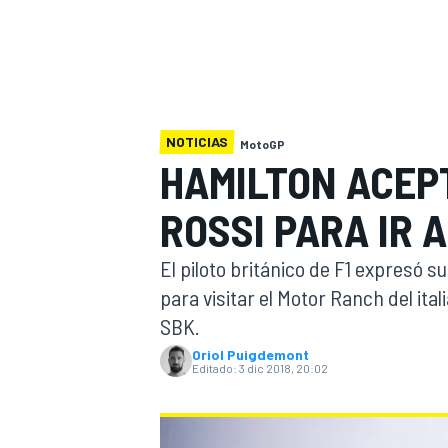
INDYCAR
WRC
NOTICIAS
MotoGP
HAMILTON ACEPT
ROSSI PARA IR 
El piloto británico de F1 expresó s
para visitar el Motor Ranch del ita
SBK.
WEC
FÓRMULA E
Oriol Puigdemont
Editado:
3 dic 2018, 20:02