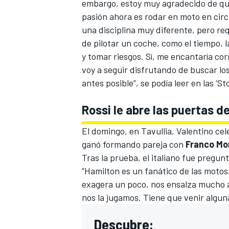
embargo, estoy muy agradecido de qu
pasión ahora es rodar en moto en circ
una disciplina muy diferente, pero re
de pilotar un coche, como el tiempo, l
y tomar riesgos. Sí, me encantaría cor
voy a seguir disfrutando de buscar los
antes posible”, se podía leer en las
‘St
Rossi le abre las puertas d
El domingo, en Tavullia, Valentino cel
MÁS CATEGORÍAS
ganó formando pareja con
Franco Mor
Tras la prueba, el italiano fue pregun
“Hamilton es un fanático de las motos
exagera un poco, nos ensalza mucho a
nos la jugamos. Tiene que venir alguna 
Descubre: