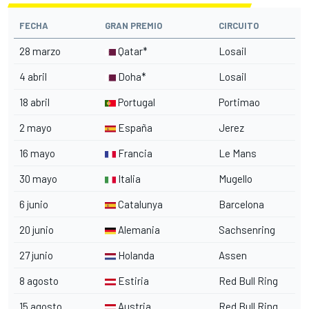
FECHA
GRAN PREMIO
CIRCUITO
28 marzo
Qatar*
Losail
4 abril
Doha*
Losail
18 abril
Portugal
Portimao
2 mayo
España
Jerez
16 mayo
Francia
Le Mans
30 mayo
Italia
Mugello
6 junio
Catalunya
Barcelona
20 junio
Alemania
Sachsenring
27 junio
Holanda
Assen
8 agosto
Estiria
Red Bull Ring
15 agosto
Austria
Red Bull Ring