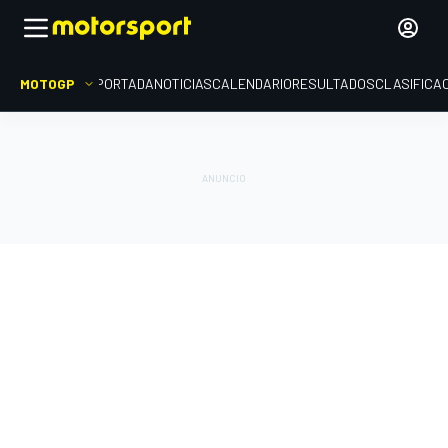
MOTOGP
PORTADA
NOTICIAS
CALENDARIO
RESULTADOS
CLASIFICA