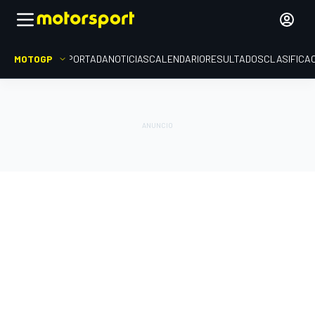
MOTOGP
PORTADA
NOTICIAS
CALENDARIO
RESULTADOS
CLASIFICA