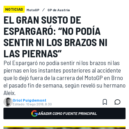
NOTICIAS
MotoGP
GP de Austria
EL GRAN SUSTO DE
ESPARGARÓ: “NO PODÍA
SENTIR NI LOS BRAZOS NI
LAS PIERNAS”
Pol Espargaró no podía sentir ni los brazos ni las
piernas en los instantes posteriores al accidente
que lo dejó fuera de la carrera del MotoGP en Brno
el pasado fin de semana, según reveló su hermano
Aleix.
Oriol Puigdemont
Editado:
10 ago 2018, 8:30
AÑADIR COMO FUENTE PRINCIPAL