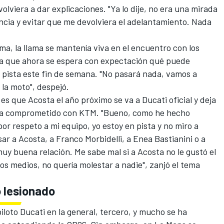
olviera a dar explicaciones. "Ya lo dije, no era una mirada
ancia y evitar que me devolviera el adelantamiento. Nada
ma, la llama se mantenía viva en el encuentro con los
ya que ahora se espera con expectación qué puede
 pista este fin de semana. "No pasará nada, vamos a
 la moto", despejó.
 es que Acosta el año próximo se va a
Ducati
oficial y deja
 ya comprometido con KTM. "Bueno, como he hecho
or respeto a mi equipo, yo estoy en pista y no miro a
sar a Acosta, a
Franco Morbidelli
, a
Enea Bastianini
o a
muy buena relación. Me sabe mal si a Acosta no le gustó el
os medios, no quería molestar a nadie", zanjó el tema
o lesionado
iloto Ducati en la general, tercero, y mucho se ha