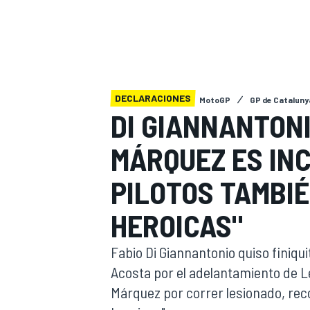
INDYCAR
WRC
DECLARACIONES
MotoGP
GP de Cataluny
DI GIANNANTONI
MÁRQUEZ ES INC
PILOTOS TAMBIÉ
HEROICAS"
WEC
FÓRMULA E
Fabio Di Giannantonio quiso finiqui
Acosta por el adelantamiento de L
Márquez por correr lesionado, rec