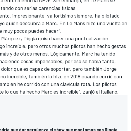
ba entendiendo la GP26. Sin embargo, en Le Mans se
tando con serias carencias físicas.
ento, impresionante, va fortísimo siempre, ha pilotado
 yo quién descubra a Marc. En Le Mans hizo una vuelta en
 que muy pocos puedes hacer".
o Márquez, Diggia quiso hacer una puntualización.
go increíble, pero otros muchos pilotos han hecho gestas
 más y de otros menos. Lógicamente, Marc ha tenido
aciendo cosas impensables, por eso se habla tanto,
e dolor que es capaz de soportar, pero también Jorge
no increíble, también lo hizo en 2018 cuando corrió con
ambién he corrido con una clavícula rota. Los pilotos
lo que ha hecho Marc es increíble", zanjó el italiano.
ndría que dar vergüenza el show que montamos con Diggia