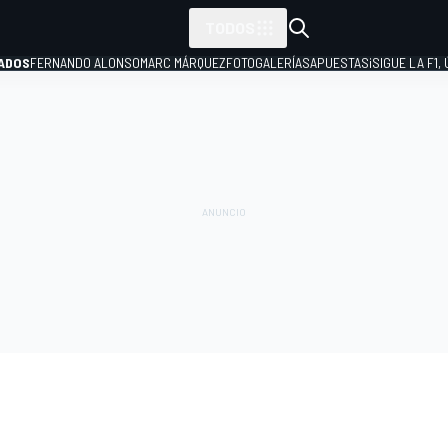
TODOS
ADOS
FERNANDO ALONSO
MARC MÁRQUEZ
FOTOGALERÍAS
APUESTAS
¡SIGUE LA F1,
P