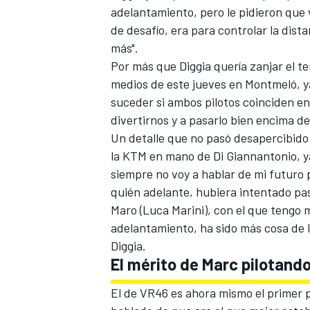
adelantamiento, pero le pidieron que v
de desafío, era para controlar la dist
más".
Por más que Diggia quería zanjar el te
medios de este jueves en Montmeló, 
suceder si ambos pilotos coinciden en
divertirnos y a pasarlo bien encima de
Un detalle que no pasó desapercibido
la KTM en mano de Di Giannantonio,
siempre no voy a hablar de mi futuro p
MÁS CATEGORÍAS
quién adelante, hubiera intentado pa
Maro (
Luca Marini
), con el que tengo 
adelantamiento, ha sido más cosa de l
Diggia.
El mérito de Marc pilotand
El de
VR46
es ahora mismo el primer p