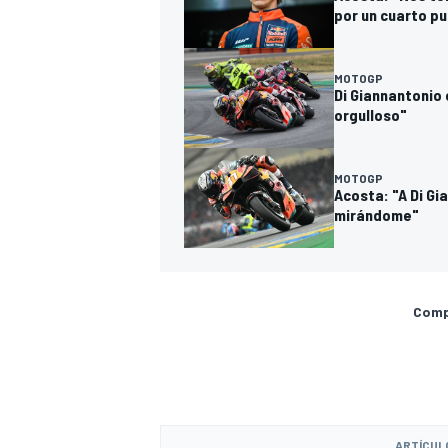
por un cuarto p
MOTOGP
Di Giannantonio
orgulloso"
MOTOGP
Acosta: "A Di Gi
mirándome"
Compa
ARTÍCUL