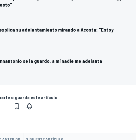
uesto"
 explica su adelantamiento mirando a Acosta: "Estoy
annantonio se la guardo, a mí nadie me adelanta
rte o guarda este artículo
O ANTERIOR
SIGUIENTE ARTÍCULO