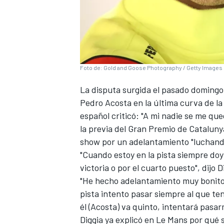
Foto de: Gold and Goose Photography / Getty Images
La disputa surgida el pasado doming
Pedro Acosta
en la última curva de la
español criticó: "A mi nadie se me que
la previa del Gran Premio de Catalun
show por un adelantamiento "luchando
"Cuando estoy en la pista siempre doy 
victoria o por el cuarto puesto", dijo D
"He hecho adelantamiento muy bonito
pista intento pasar siempre al que ten
él (Acosta) va quinto, intentará pasar
Diggia ya explicó en Le Mans por qué 