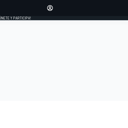
Haz que tu voz se escuche
comentando los artículos
 ÚNETE Y PARTICIPA!
INICIAR SESIÓN
EDICIÓN
ESPAÑA