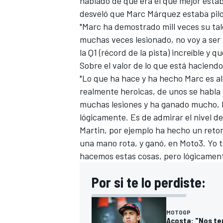
hablado de que era el que mejor esta
desveló que
Marc Márquez
estaba pilo
"Marc ha demostrado mill veces su tal
muchas veces lesionado, no voy a ser
la Q1 (récord de la pista) increíble y
Sobre el valor de lo que está haciend
"Lo que ha hace y ha hecho Marc es al
realmente heroicas, de unos se habla
muchas lesiones y ha ganado mucho, h
lógicamente. Es de admirar el nivel d
Martin, por ejemplo ha hecho un retor
una mano rota, y ganó, en Moto3. Yo t
hacemos estas cosas, pero lógicamente 
Por si te lo perdiste:
MOTOGP
Acosta: "Nos te