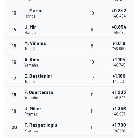
L. Marini
+0.843
13
10
Honda
1'46.484
J. Mir
+0.854
14
9
Honda
1'46.495
M. Viñales
+1.019
15
8
Tech3
1'46.660
A. Rins
+1.104
16
10
Yamaha
1'46.745
E. Bastianini
+1.160
17
12
Tech3
1'46.801
F. Quartararo
+1.203
18
11
Yamaha
1'46.844
J. Miller
+1.356
19
11
Pramac
1'46.997
T. Razgatlioglu
+1.700
20
11
Pramac
1'47.341