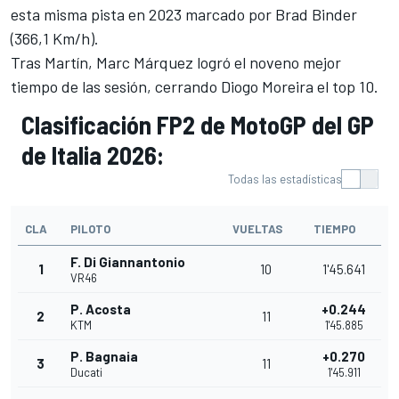
esta misma pista en 2023 marcado por
Brad Binder
(366,1 Km/h).
Tras Martín,
Marc Márquez
logró el noveno mejor
tiempo de las sesión, cerrando
Diogo Moreira
el top 10.
Clasificación FP2 de MotoGP del GP
de Italia 2026:
Todas las estadísticas
CLA
PILOTO
VUELTAS
TIEMPO
F. Di Giannantonio
1
10
1'45.641
VR46
P. Acosta
+0.244
2
11
KTM
1'45.885
P. Bagnaia
+0.270
3
11
Ducati
1'45.911