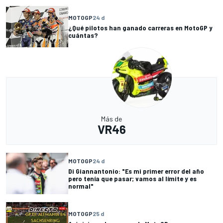
MOTOGP
24 d
¿Qué pilotos han ganado carreras en MotoGP y
cuántas?
Más de
VR46
MOTOGP
24 d
Di Giannantonio: "Es mi primer error del año
pero tenía que pasar; vamos al límite y es
normal"
MOTOGP
25 d