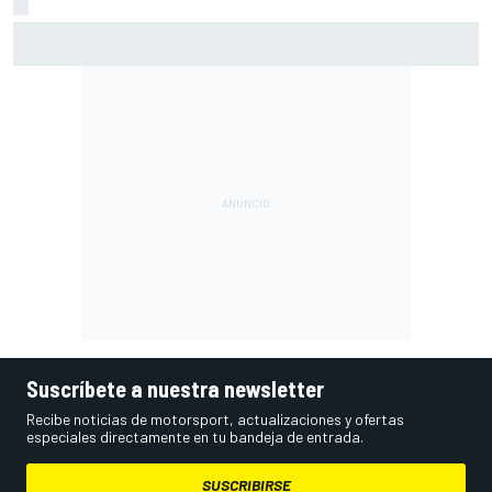
Vowles defiende el proyecto de Williams pese a sus pobres
resultados en 2026
Suscríbete a nuestra newsletter
Recibe noticias de motorsport, actualizaciones y ofertas
especiales directamente en tu bandeja de entrada.
SUSCRIBIRSE