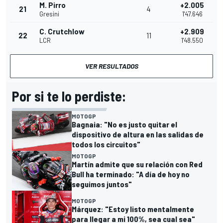
M. Pirro
+2.005
21
4
Gresini
1'47.646
C. Crutchlow
+2.909
22
11
LCR
1'48.550
VER RESULTADOS
Por si te lo perdiste:
MOTOGP
Bagnaia: "No es justo quitar el
dispositivo de altura en las salidas de
todos los circuitos"
MOTOGP
Martín admite que su relación con Red
Bull ha terminado: "A día de hoy no
seguimos juntos"
MOTOGP
Márquez: "Estoy listo mentalmente
para llegar a mi 100%, sea cual sea"