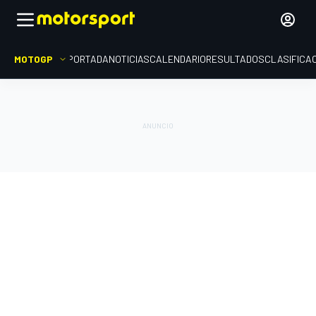
MOTOGP
PORTADA
NOTICIAS
CALENDARIO
RESULTADOS
CLASIFICA