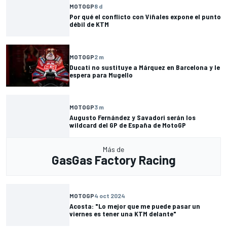
MOTOGP
8 d
Por qué el conflicto con Viñales expone el punto
débil de KTM
MOTOGP
2 m
Ducati no sustituye a Márquez en Barcelona y le
espera para Mugello
MOTOGP
3 m
Augusto Fernández y Savadori serán los
wildcard del GP de España de MotoGP
Más de
GasGas Factory Racing
MOTOGP
4 oct 2024
Acosta: "Lo mejor que me puede pasar un
viernes es tener una KTM delante"