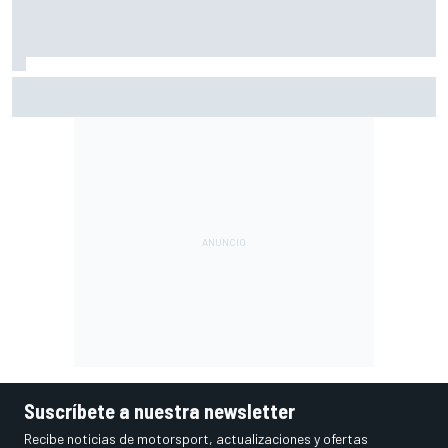
La confesión de Stroll sobre su ídolo en la F1: "Espero que
Alonso no escuche esto"
Suscríbete a nuestra newsletter
Recibe noticias de motorsport, actualizaciones y ofertas