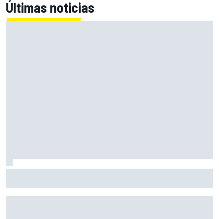
Últimas noticias
Por qué la F1 sigue siendo propietaria de un solo gran
premio