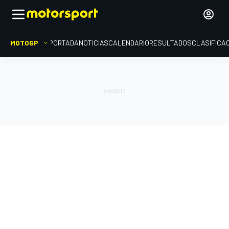
MOTOGP
PORTADA
NOTICIAS
CALENDARIO
RESULTADOS
CLASIFICA