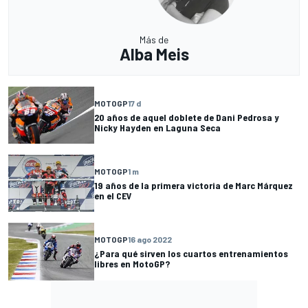
Más de
Alba Meis
MOTOGP
17 d
20 años de aquel doblete de Dani Pedrosa y
Nicky Hayden en Laguna Seca
MOTOGP
1 m
19 años de la primera victoria de Marc Márquez
en el CEV
MOTOGP
16 ago 2022
¿Para qué sirven los cuartos entrenamientos
libres en MotoGP?