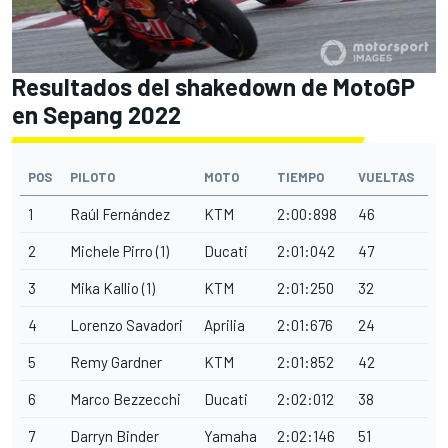
Resultados del shakedown de MotoGP
en Sepang 2022
POS
PILOTO
MOTO
TIEMPO
VUELTAS
1
Raúl Fernández
KTM
2:00:898
46
2
Michele Pirro (1)
Ducati
2:01:042
47
3
Mika Kallio (1)
KTM
2:01:250
32
4
Lorenzo Savadori
Aprilia
2:01:676
24
5
Remy Gardner
KTM
2:01:852
42
6
Marco Bezzecchi
Ducati
2:02:012
38
7
Darryn Binder
Yamaha
2:02:146
51