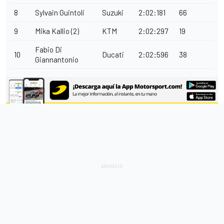
8
Sylvain Guintoli
Suzuki
2:02:181
66
9
Mika Kallio (2)
KTM
2:02:297
19
Fabio Di
10
Ducati
2:02:596
38
Giannantonio