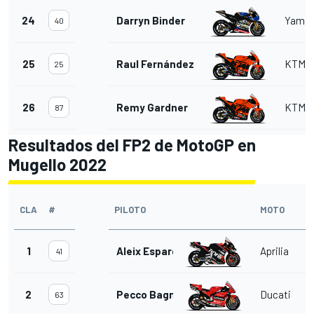
24
Darryn Binder
Yama
40
25
Raul Fernández
KTM
25
26
Remy Gardner
KTM
87
Resultados del FP2 de MotoGP en
Mugello 2022
CLA
#
PILOTO
MOTO
V
1
Aleix Espargaró
Aprilia
41
2
Pecco Bagnaia
Ducati
63