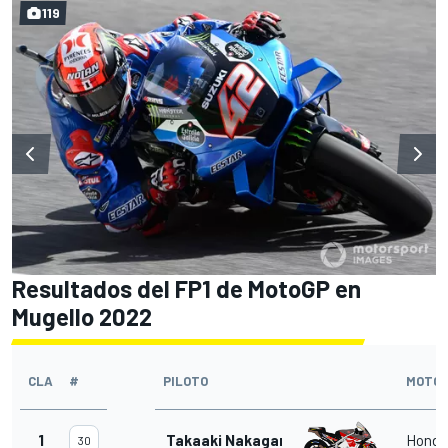
119
Resultados del FP1 de MotoGP en
Mugello 2022
CLA
#
PILOTO
MOTO
1
Takaaki Nakagami
Honda
30