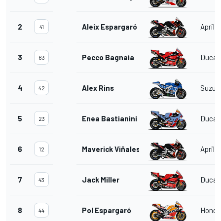
2
Aleix Espargaró
Aprilia
41
3
Pecco Bagnaia
Ducat
63
4
Alex Rins
Suzuk
42
5
Enea Bastianini
Ducat
23
6
Maverick Viñales
Aprilia
12
7
Jack Miller
Ducat
43
8
Pol Espargaró
Honda
44