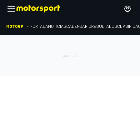
MOTOGP
PORTADA
NOTICIAS
CALENDARIO
RESULTADOS
CLASIFICA