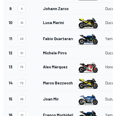
9
Johann Zarco
Ducat
5
10
Luca Marini
Ducat
10
11
Fabio Quartararo
Yama
20
12
Michele Pirro
Ducat
51
13
Alex Márquez
Honda
73
14
Marco Bezzecchi
Ducat
72
15
Joan Mir
Suzuk
36
16
Franco Morbidelli
Yama
21