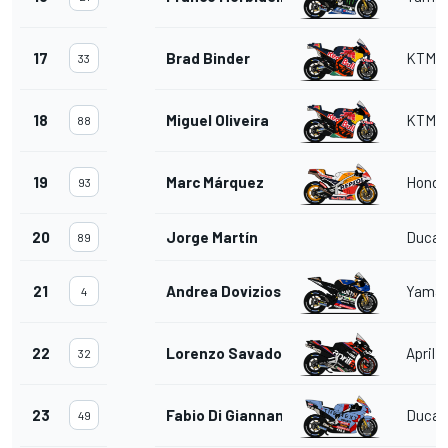
17
Brad Binder
KTM
33
18
Miguel Oliveira
KTM
88
19
Marc Márquez
Honda
93
20
Jorge Martín
Ducat
89
21
Andrea Dovizioso
Yama
4
22
Lorenzo Savadori
Aprilia
32
23
Fabio Di Giannantonio
Ducat
49