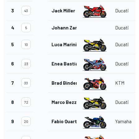
3
Jack Miller
Ducati
43
4
Johann Zarco
Ducati
5
5
Luca Marini
Ducati
10
6
Enea Bastianini
Ducati
23
7
Brad Binder
KTM
33
8
Marco Bezzecchi
Ducati
72
9
Fabio Quartararo
Yamaha
20