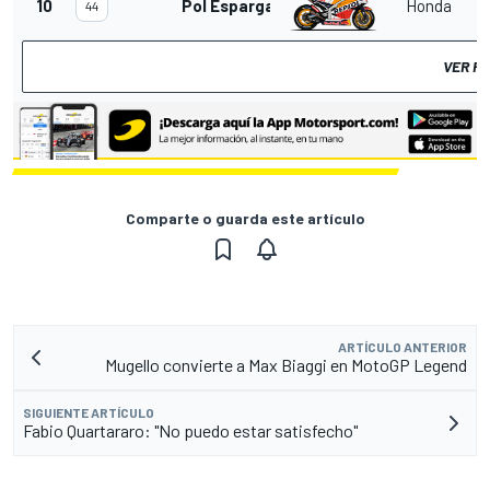
10
Pol Espargaró
Honda
44
VER R
Comparte o guarda este artículo
ARTÍCULO ANTERIOR
Mugello convierte a Max Biaggi en MotoGP Legend
SIGUIENTE ARTÍCULO
Fabio Quartararo: "No puedo estar satisfecho"