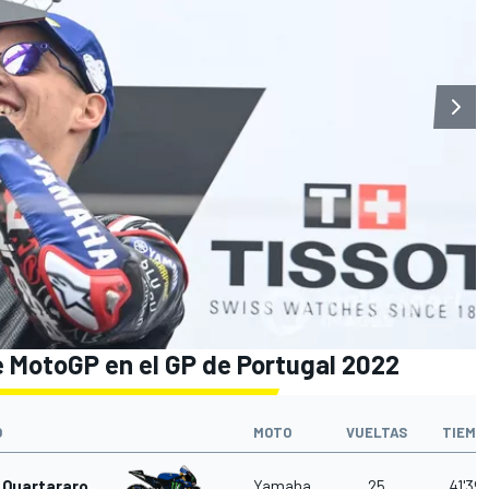
e MotoGP en el GP de Portugal 2022
O
MOTO
VUELTAS
TIEMP
 Quartararo
Yamaha
25
41'39.