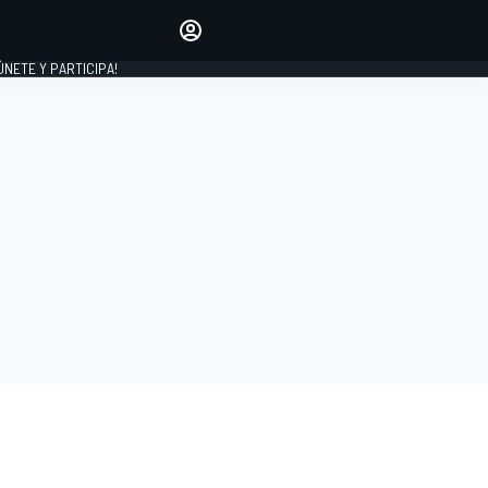
Haz que tu voz se escuche
comentando los artículos
 ÚNETE Y PARTICIPA!
INICIAR SESIÓN
EDICIÓN
ESPAÑA