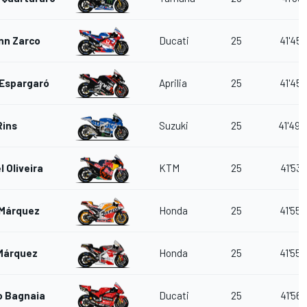
nn Zarco
Ducati
25
41'45.
 Espargaró
Aprilia
25
41'45.
Rins
Suzuki
25
41'49.
l Oliveira
KTM
25
41'53.
 Márquez
Honda
25
41'55.
Márquez
Honda
25
41'55.
o Bagnaia
Ducati
25
41'56.