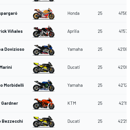
spargaró
Honda
25
41'56.
ick Viñales
Aprilia
25
41'57.
a Dovizioso
Yamaha
25
42'08.
Marini
Ducati
25
42'08.
o Morbidelli
Yamaha
25
42'12.
 Gardner
KTM
25
42'19.
 Bezzecchi
Ducati
25
42'25.