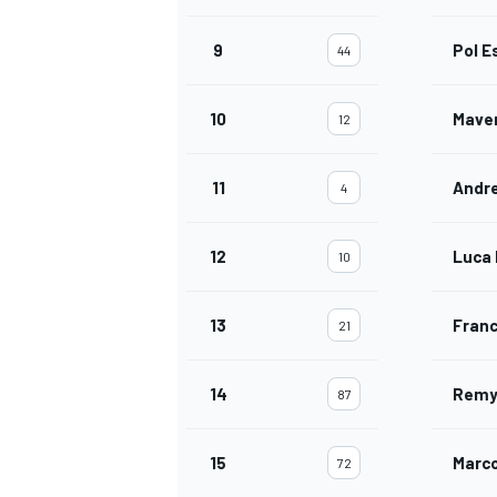
9
Pol E
44
10
Maver
12
11
Andre
4
12
Luca 
10
13
Franc
21
14
Remy
87
15
Marco
72