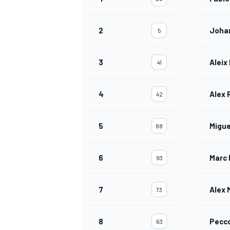
2
Joha
5
3
Aleix
41
4
Alex 
42
5
Migue
88
6
Marc
93
7
Alex 
73
8
Pecc
63