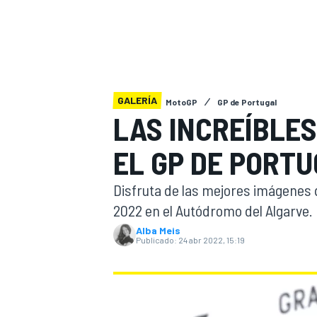
INDYCAR
WRC
GALERÍA
MotoGP
GP de Portugal
LAS INCREÍBLES
EL GP DE PORTU
Disfruta de las mejores imágenes 
2022 en el Autódromo del Algarve.
Alba Meis
Publicado:
24 abr 2022, 15:19
WEC
FÓRMULA E