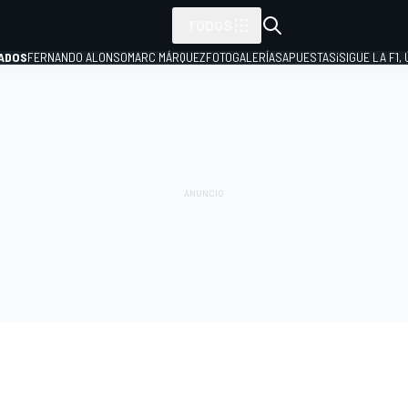
TODOS
ADOS
FERNANDO ALONSO
MARC MÁRQUEZ
FOTOGALERÍAS
APUESTAS
¡SIGUE LA F1,
P