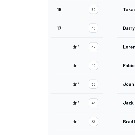
16
Taka
30
17
Darry
40
dnf
Loren
32
dnf
Fabio
49
dnf
Joan 
36
dnf
Jack 
43
dnf
Brad 
33