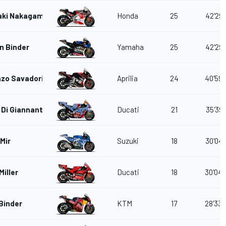
aki Nakagami
Honda
25
42'29.
n Binder
Yamaha
25
42'29.
zo Savadori
Aprilia
24
40'59.
 Di Giannantonio
Ducati
21
35'39.
Mir
Suzuki
18
30'04.
Miller
Ducati
18
30'04.
Binder
KTM
17
28'33.