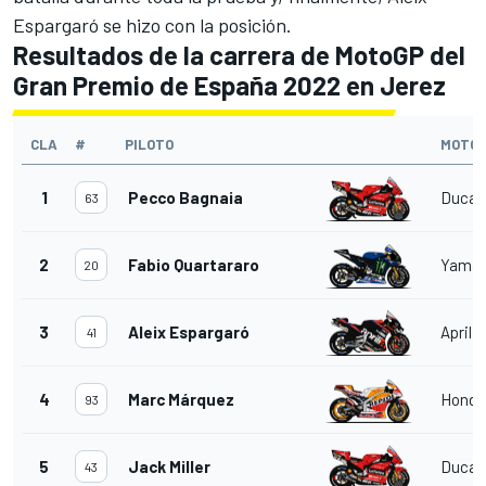
Espargaró
se hizo con la posición.
Resultados de la carrera de MotoGP del
Gran Premio de España 2022 en Jerez​
CLA
#
PILOTO
MOTO
1
Pecco Bagnaia
Ducat
63
2
Fabio Quartararo
Yama
20
3
Aleix Espargaró
Aprilia
41
4
Marc Márquez
Honda
93
5
Jack Miller
Ducat
43