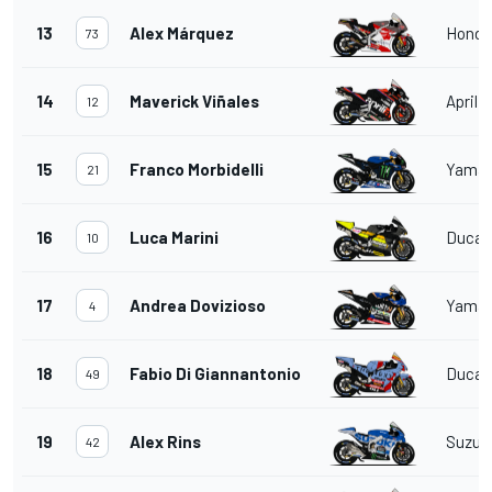
13
Alex Márquez
Honda
73
14
Maverick Viñales
Aprilia
12
15
Franco Morbidelli
Yama
21
16
Luca Marini
Ducat
10
17
Andrea Dovizioso
Yama
4
18
Fabio Di Giannantonio
Ducat
49
19
Alex Rins
Suzuk
42