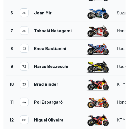
6
Joan Mir
Suzuk
36
7
Takaaki Nakagami
Honda
30
8
Enea Bastianini
Ducat
23
9
Marco Bezzecchi
Ducat
72
10
Brad Binder
KTM
33
11
Pol Espargaró
Honda
44
12
Miguel Oliveira
KTM
88