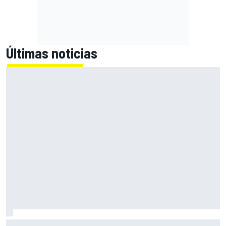
Últimas noticias
MotoGP en DIRECTO: la Práctica de Silverstone (Gran