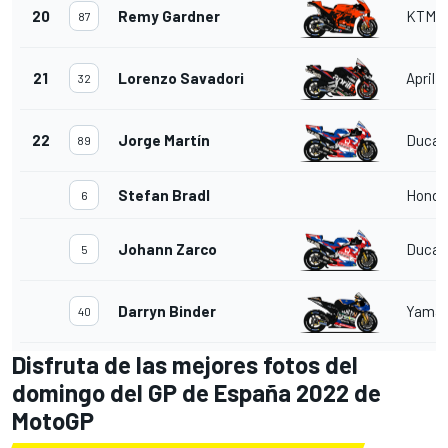
20
Remy Gardner
KTM
87
21
Lorenzo Savadori
Aprilia
32
22
Jorge Martín
Ducat
89
Stefan Bradl
Honda
6
Johann Zarco
Ducat
5
Darryn Binder
Yama
40
Disfruta de las mejores fotos del
domingo del GP de España 2022 de
MotoGP