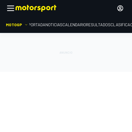
MOTOGP
PORTADA
NOTICIAS
CALENDARIO
RESULTADOS
CLASIFICA