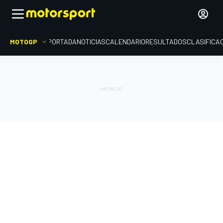
MOTOGP
PORTADA
NOTICIAS
CALENDARIO
RESULTADOS
CLASIFICA