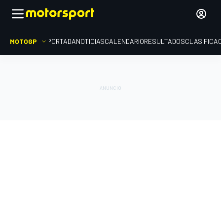
MOTOGP
PORTADA
NOTICIAS
CALENDARIO
RESULTADOS
CLASIFICA