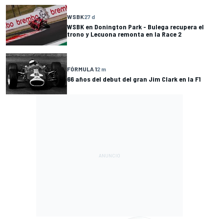
WSBK
27 d
WSBK en Donington Park - Bulega recupera el
trono y Lecuona remonta en la Race 2
FÓRMULA 1
2 m
66 años del debut del gran Jim Clark en la F1