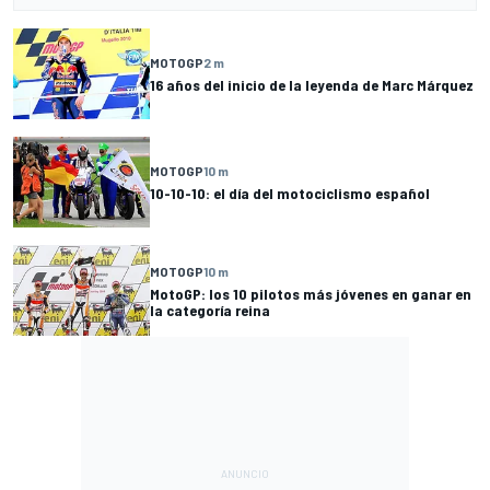
MOTOGP
2 m
16 años del inicio de la leyenda de Marc Márquez
MOTOGP
10 m
10-10-10: el día del motociclismo español
MOTOGP
10 m
MotoGP: los 10 pilotos más jóvenes en ganar en
la categoría reina