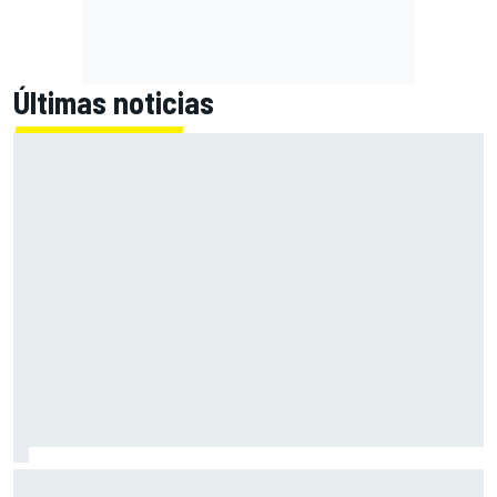
Últimas noticias
MotoGP en DIRECTO: sigue la carrera en Silverstone con