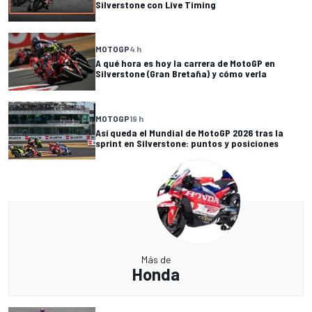
Silverstone con Live Timing
MOTOGP
4 h
A qué hora es hoy la carrera de MotoGP en
Silverstone (Gran Bretaña) y cómo verla
MOTOGP
19 h
Así queda el Mundial de MotoGP 2026 tras la
sprint en Silverstone: puntos y posiciones
Más de
Honda