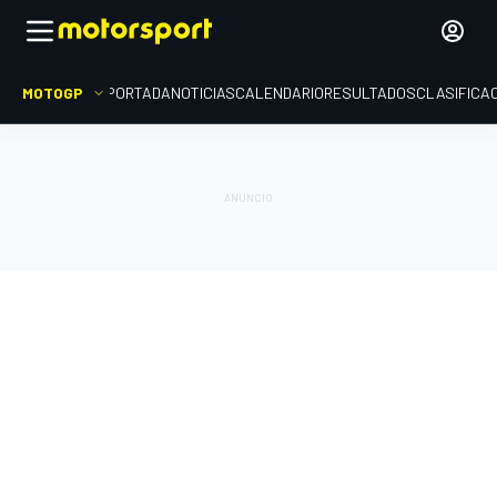
MOTOGP
PORTADA
NOTICIAS
CALENDARIO
RESULTADOS
CLASIFICA