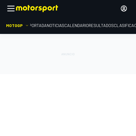
MOTOGP
PORTADA
NOTICIAS
CALENDARIO
RESULTADOS
CLASIFICA