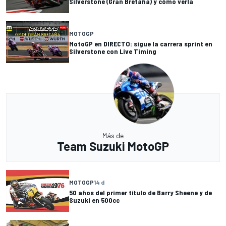
Silverstone (Gran Bretaña) y cómo verla
MOTOGP
MotoGP en DIRECTO: sigue la carrera sprint en
Silverstone con Live Timing
Más de
Team Suzuki MotoGP
MOTOGP
14 d
50 años del primer título de Barry Sheene y de
Suzuki en 500cc