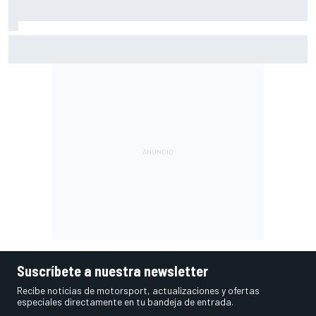
Márquez: "En la tercera vuelta he intentado un arreón y he
visto que ya no tenía neumático"
Suscríbete a nuestra newsletter
Recibe noticias de motorsport, actualizaciones y ofertas
especiales directamente en tu bandeja de entrada.