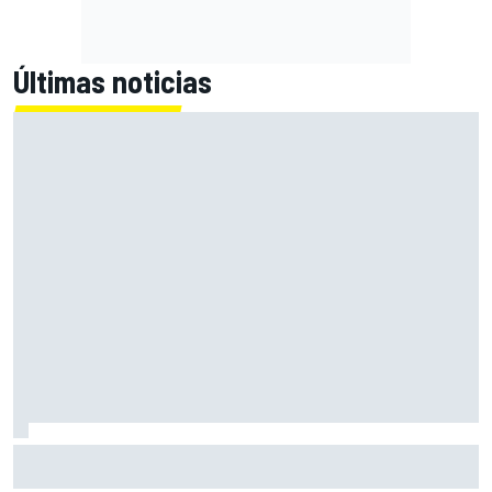
Últimas noticias
Bagnaia: "Este año no sé todo sobre mi moto, entro en
pista y simplemente piloto lo que tengo"