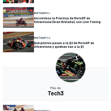
MOTOGP
8 h
Así vivimos la Práctica de MotoGP en
Silverstone (Gran Bretaña), con Live Timing
MOTOGP
11 h
Qué pilotos pasan a la Q2 de MotoGP en
Silverstone y quiénes van a la Q1
Más de
Tech3
MOTOGP
11 h