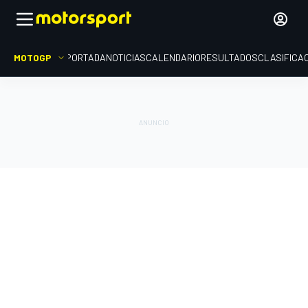
MOTOGP
PORTADA
NOTICIAS
CALENDARIO
RESULTADOS
CLASIFICA