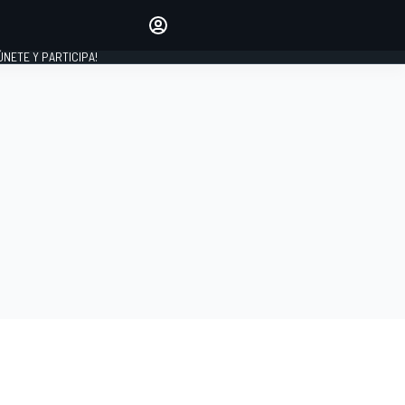
Haz que tu voz se escuche
comentando los artículos
 ÚNETE Y PARTICIPA!
INICIAR SESIÓN
EDICIÓN
ESPAÑA