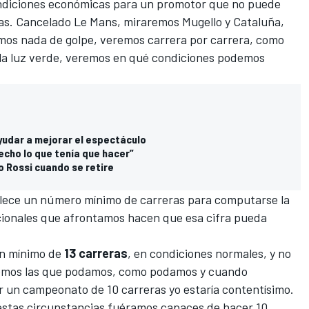
condiciones económicas para un promotor que no puede
as. Cancelado Le Mans, miraremos Mugello y Cataluña,
mos nada de golpe, veremos carrera por carrera, como
 la luz verde, veremos en qué condiciones podemos
yudar a mejorar el espectáculo
hecho lo que tenía que hacer”
 Rossi cuando se retire
blece un número mínimo de carreras
para computarse la
cionales que afrontamos hacen que esa cifra pueda
un mínimo de
13 carreras
, en condiciones normales, y no
aremos las que podamos, como podamos y cuando
 un campeonato de 10 carreras yo estaría contentísimo.
 estas circunstancias fuéramos capaces de hacer 10