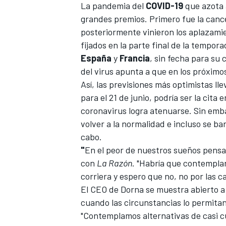
La pandemia del
COVID-19
que azota a
grandes premios. Primero fue la cance
posteriormente vinieron los aplazami
fijados en la parte final de la tempor
España
y
Francia
, sin fecha para su
del virus apunta a que en los próximos 
Así, las previsiones más optimistas ll
para el 21 de junio, podría ser la cita
coronavirus logra atenuarse. Sin emba
volver a la normalidad e incluso se ba
cabo.
"
En el peor de nuestros sueños pens
con
La Razón
. "Habría que contempla
corriera y espero que no, no por las c
El CEO de Dorna se muestra abierto a
cuando las circunstancias lo permitan
"Contemplamos alternativas de casi c