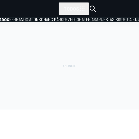
TODOS
ADOS
FERNANDO ALONSO
MARC MÁRQUEZ
FOTOGALERÍAS
APUESTAS
¡SIGUE LA F1,
P