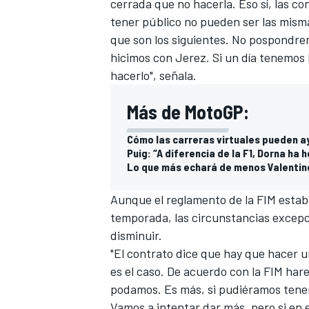
cerrada
que no hacerla. Eso sí, las 
tener público no pueden ser las mism
que son los siguientes. No pospondre
hicimos con Jerez. Si un día tenemos
hacerlo", señala.
Más de MotoGP:
Cómo las carreras virtuales pueden a
Puig: “A diferencia de la F1, Dorna ha 
Lo que más echará de menos Valentino
MÁS CATEGORÍAS
Aunque
el reglamento de la FIM esta
temporada, las circunstancias excep
disminuir.
"El contrato dice que hay que hacer 
es el caso. De acuerdo con la FIM h
podamos. Es más, si pudiéramos tener
Vamos a intentar dar más, pero si en