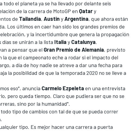
 todo el planeta ya se ha llevado por delante seis
lación de la carrera de
MotoGP
en
Qatar
y
entos de
Tailandia
,
Austin
y
Argentina
, que ahora están
ada. Los últimos en caer han sido los grandes premios de
 celebración, y la incertidumbre que genera la propagación
días se unirán a la lista
Italia
y
Catalunya
.
evan a pensar que el
Gran Premio de Alemania
, previsto
 en la que el campeonato eche a rodar si el impacto del
rgo, a día de hoy nadie se atreve a dar una fecha para
raja la posibilidad de que la temporada 2020 no se lleve a
amos eso", anuncia
Carmelo Ezpeleta
en una entrevista
rlo, pero queda tiempo. Claro que pudiera ser que no se
arreras, sino por la humanidad".
 todo tipo de cambios con tal de que se pueda correr
.
ualquier tipo. Es mejor hacer una
carrera a puerta