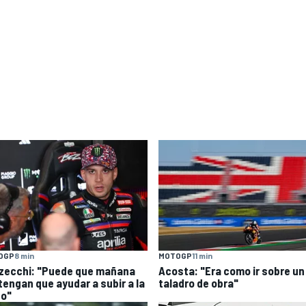
OGP
8 min
MOTOGP
11 min
zecchi: "Puede que mañana
Acosta: "Era como ir sobre un
tengan que ayudar a subir a la
taladro de obra"
o"