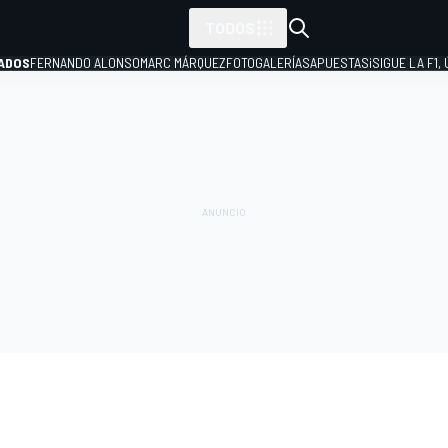
TODOS
ADOS
FERNANDO ALONSO
MARC MÁRQUEZ
FOTOGALERÍAS
APUESTAS
¡SIGUE LA F1,
P