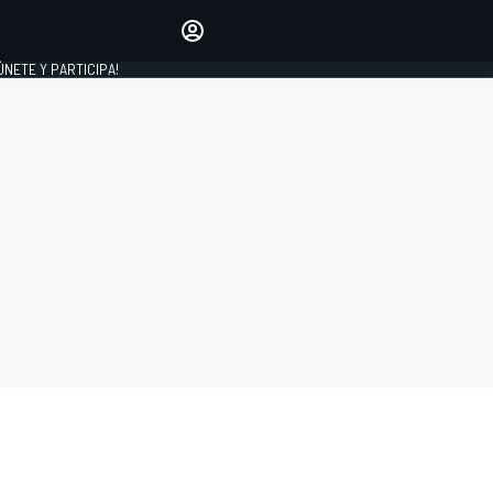
Haz que tu voz se escuche
comentando los artículos
 ÚNETE Y PARTICIPA!
INICIAR SESIÓN
EDICIÓN
ESPAÑA