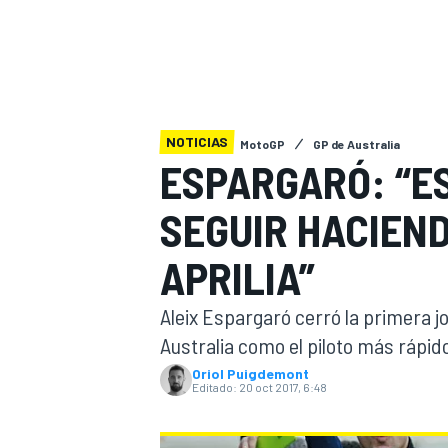
INDYCAR
WRC
NOTICIAS
MotoGP
GP de Australia
ESPARGARÓ: “E
SEGUIR HACIEND
APRILIA”
Aleix Espargaró cerró la primera 
Australia como el piloto más rápid
WEC
FÓRMULA E
Oriol Puigdemont
Editado:
20 oct 2017, 6:48