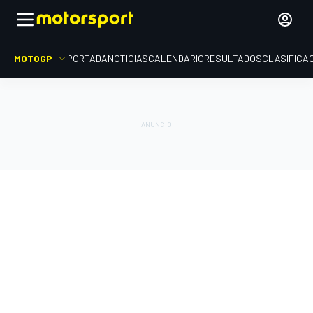
MOTOGP
PORTADA
NOTICIAS
CALENDARIO
RESULTADOS
CLASIFICA