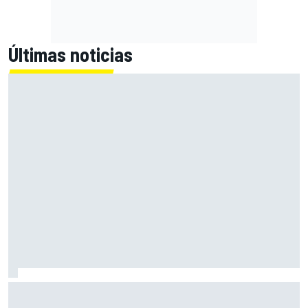
Últimas noticias
McLaren admite el problema que aún esconde su coche
pese a volver a ganar: "No es fácil"