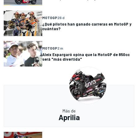
MOTOGP
26 d
¿Qué pilotos han ganado carreras en MotoGP y
cuántas?
MOTOGP
2 m
Aleix Espargaró opina que la MotoGP de 850cc
será "más divertida"
Más de
Aprilia