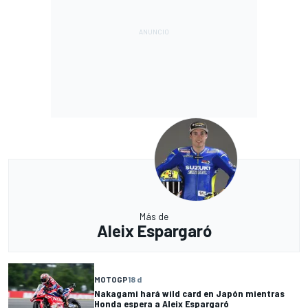
Más de
Aleix Espargaró
MOTOGP
18 d
Nakagami hará wild card en Japón mientras
Honda espera a Aleix Espargaró