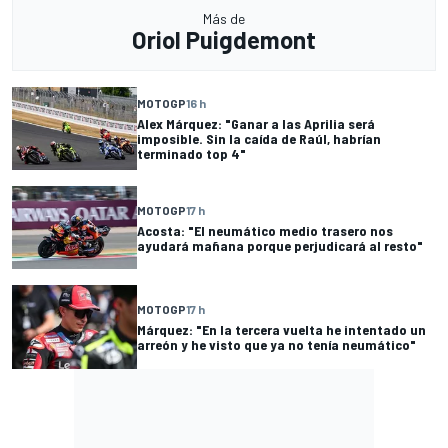
Más de
Oriol Puigdemont
MOTOGP
16 h
Alex Márquez: "Ganar a las Aprilia será
imposible. Sin la caída de Raúl, habrían
terminado top 4"
MOTOGP
17 h
Acosta: "El neumático medio trasero nos
ayudará mañana porque perjudicará al resto"
MOTOGP
17 h
Márquez: "En la tercera vuelta he intentado un
arreón y he visto que ya no tenía neumático"