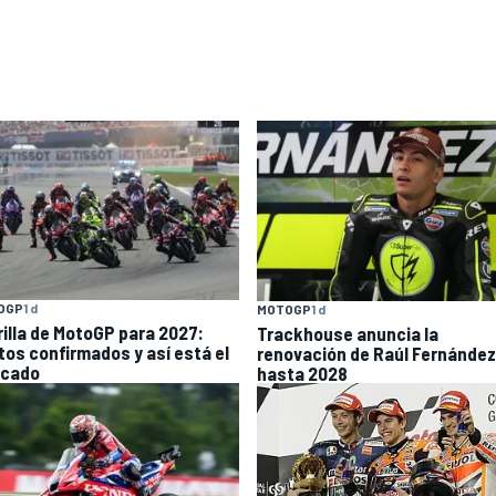
OGP
1 d
MOTOGP
1 d
rilla de MotoGP para 2027:
Trackhouse anuncia la
otos confirmados y así está el
renovación de Raúl Fernández
cado
hasta 2028