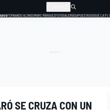
TODOS
ADOS
FERNANDO ALONSO
MARC MÁRQUEZ
FOTOGALERÍAS
APUESTAS
¡SIGUE LA F1,
P
ARÓ SE CRUZA CON UN