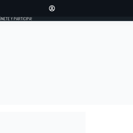
Haz que tu voz se escuche
comentando los artículos
 ÚNETE Y PARTICIPA!
INICIAR SESIÓN
EDICIÓN
ESPAÑA