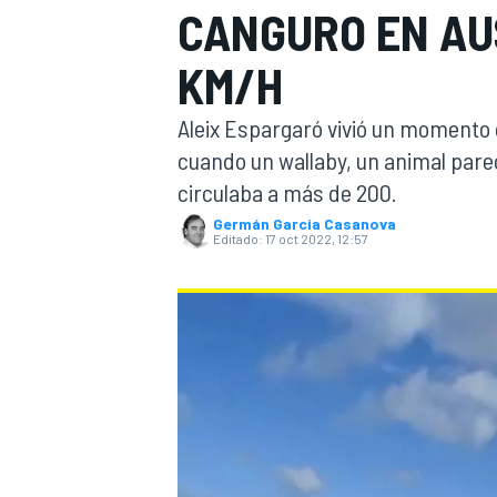
CANGURO EN AU
INDYCAR
WRC
KM/H
Aleix Espargaró vivió un momento 
cuando un wallaby, un animal pareci
circulaba a más de 200.
Germán Garcia Casanova
Editado:
17 oct 2022, 12:57
WEC
FÓRMULA E