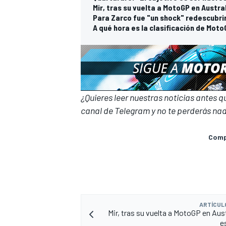
Mir, tras su vuelta a MotoGP en Austra
Para Zarco fue "un shock" redescubrir 
A qué hora es la clasificación de MotoG
¿Quieres leer nuestras noticias antes 
canal de Telegram
y no te perderás nad
MÁS CATEGORÍAS
Compa
ARTÍCUL
Mir, tras su vuelta a MotoGP en Aust
e