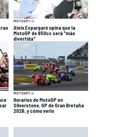
MOTOGP
2 m
eras
Aleix Espargaró opina que la
MotoGP de 850cc será "más
divertida"
MOTOGP
5 d
ace
Horarios de MotoGP en
sar
Silverstone, GP de Gran Bretaña
2026, y cómo verlo