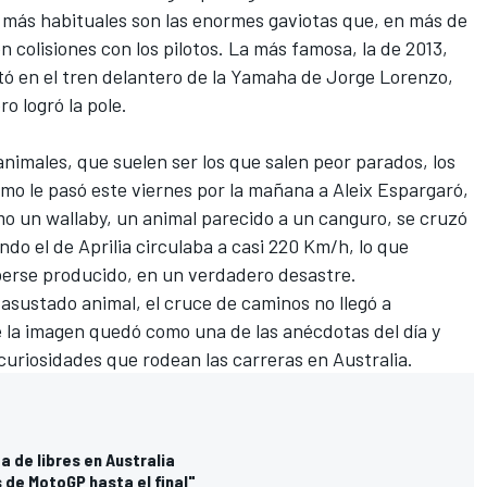
 más habituales son las enormes gaviotas que, en más de
n colisiones con los pilotos. La más famosa, la de 2013,
ó en el tren delantero de la Yamaha de
Jorge Lorenzo
,
o logró la pole.
animales, que suelen ser los que salen peor parados, los
omo le pasó este viernes por la mañana a
Aleix Espargaró
,
o un wallaby, un animal parecido a un canguro, se cruzó
do el de Aprilia circulaba a casi 220 Km/h, lo que
berse producido, en un verdadero desastre.
asustado animal, el cruce de caminos no llegó a
e la imagen quedó como una de las anécdotas del día y
curiosidades que rodean las carreras en Australia.
a de libres en Australia
s de MotoGP hasta el final"