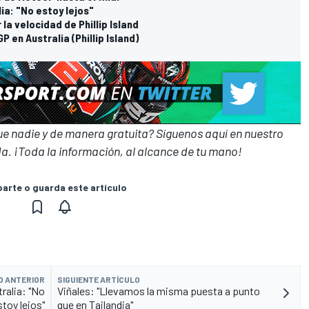
lia: "No estoy lejos"
la velocidad de Phillip Island
P en Australia (Phillip Island)
que nadie y de manera gratuita? Síguenos
aquí en nuestro
a. ¡Toda la información, al alcance de tu mano!
rte o guarda este artículo
O ANTERIOR
SIGUIENTE ARTÍCULO
ralia: "No
Viñales: "Llevamos la misma puesta a punto
stoy lejos"
que en Tailandia"