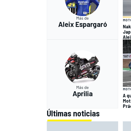
Más de
MOT
Aleix Espargaró
Nak
Jap
Ale
Más de
MOT
Aprilia
A q
Mot
Prá
Últimas noticias