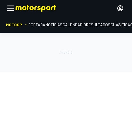
MOTOGP
PORTADA
NOTICIAS
CALENDARIO
RESULTADOS
CLASIFICA