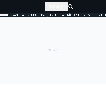
TODOS
ADOS
FERNANDO ALONSO
MARC MÁRQUEZ
FOTOGALERÍAS
APUESTAS
¡SIGUE LA F1,
P