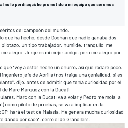
ial no lo perdí aquí; he prometido a mi equipo que seremos
 méritos del campeón del mundo.
r lo que ha hecho, desde Doohan que nadie ganaba dos
n pilotazo, un tipo trabajador, humilde, tranquilo, me
 me alegro. Jorge es mi mejor amigo, pero me alegro por
ió que "voy a estar hecho un churro, así que rodaré poco.
ngeniero jefe de Aprilia) nos traiga una genialidad, si es
lante", dijo, antes de admitir que tenía curiosidad por el
l de
Marc Márquez
con la Ducati.
lares. Marc con la Ducati va a volar y Pedro me mola, a
ó) como piloto de pruebas, se va a implicar en la
GP, hará el test de Malasia. Me genera mucha curiosidad
e dando por saco", cerró el de Granollers.