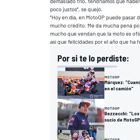
demasiado frío, tendríamos que haber 
poco justos", se quejó.
"Hoy en día, en MotoGP puede pasar d
mucho crédito. Me da mucha pena por 
mucho que vendan que la moto es ofici
así que felicidades por el año que ha h
Por si te lo perdiste:
MOTOGP
Márquez: "Cuand
MÁS CATEGORÍAS
en el camión"
MOTOGP
Bezzecchi: "Los
sucio de MotoGP
MOTOGP