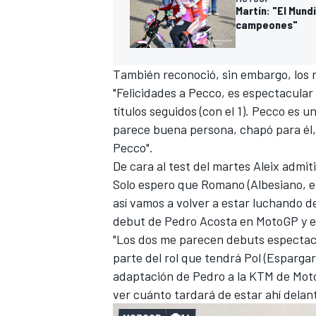
Martín: "El Mund
campeones"
También reconoció, sin embargo, los
"Felicidades a Pecco, es espectacula
títulos seguidos (con el 1). Pecco es u
parece buena persona, chapó para él,
Pecco".
De cara al test del martes Aleix admit
Solo espero que Romano (Albesiano, el i
así vamos a volver a estar luchando de
debut de Pedro Acosta en MotoGP y e
"Los dos me parecen debuts espectacu
parte del rol que tendrá Pol (Espargar
adaptación de Pedro a la KTM de Moto
ver cuánto tardará de estar ahí delant