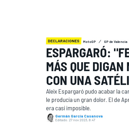
INDYCAR
WRC
DECLARACIONES
MotoGP
GP de Valencia
ESPARGARÓ: "FE
MÁS QUE DIGAN 
CON UNA SATÉL
Aleix Espargaró pudo acabar la car
le producía un gran dolor. El de Ap
WEC
FÓRMULA E
era casi imposible.
Germán Garcia Casanova
Editado:
27 nov 2023, 8:47