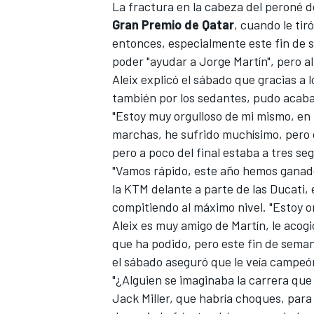
La fractura en la cabeza del peroné d
Gran Premio de Qatar
, cuando le tir
entonces, especialmente este fin de 
poder "ayudar a
Jorge Martín
", pero a
Aleix explicó el sábado que gracias a 
también por los sedantes, pudo acaba
"Estoy muy orgulloso de mi mismo, en 
marchas, he sufrido muchísimo, pero q
pero a poco del final estaba a tres seg
"Vamos rápido, este año hemos ganado 
la KTM delante a parte de las Ducati,
compitiendo al máximo nivel. "Estoy org
Aleix es muy amigo de Martín, le acog
que ha podido, pero este fin de seman
el sábado aseguró que le veía campe
"¿Alguien se imaginaba la carrera que
Jack Miller
, que habría choques, para m