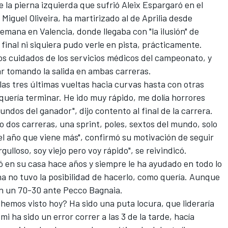
e la pierna izquierda que sufrió
Aleix Espargaró
en el
ó
Miguel Oliveira
, ha martirizado al de Aprilia desde
semana en Valencia, donde llegaba con
"la ilusión"
de
l final ni siquiera pudo verle en pista, prácticamente.
los cuidados de los servicios médicos del campeonato, y
r tomando la salida en ambas carreras.
las tres últimas vueltas hacia curvas hasta con otras
uería terminar. He ido muy rápido, me dolía horrores
undos del ganador", dijo contento al final de la carrera.
dos carreras, una sprint, poles, sextos del mundo, solo
 el año que viene más", confirmó su motivación de seguir
ulloso, soy viejo pero voy rápido", se reivindicó.
ió en su casa hace años y siempre le ha ayudado en todo lo
a no tuvo la posibilidad de hacerlo, como quería. Aunque
ón un 70-30 ante
Pecco Bagnaia
.
 hemos visto hoy? Ha sido una puta locura, que lideraría
i ha sido un error correr a las 3 de la tarde, hacía