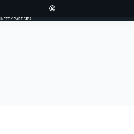
Haz que tu voz se escuche
comentando los artículos
 ÚNETE Y PARTICIPA!
INICIAR SESIÓN
EDICIÓN
ESPAÑA