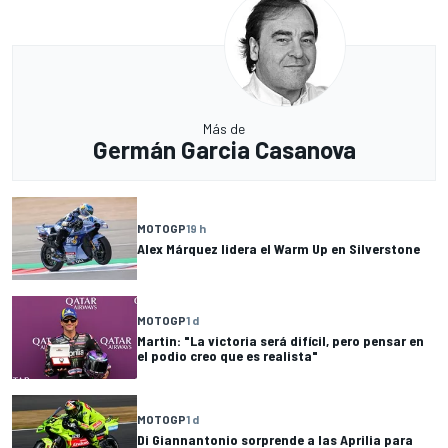
Más de
Germán Garcia Casanova
MOTOGP
19 h
Alex Márquez lidera el Warm Up en Silverstone
MOTOGP
1 d
Martin: "La victoria será difícil, pero pensar en
el podio creo que es realista"
MOTOGP
1 d
Di Giannantonio sorprende a las Aprilia para