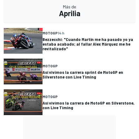
Más de
Aprilia
MOTOGP
14 h
Bezzecchi: "Cuando Martín me ha pasado yo ya
estaba acabado; al fallar Alex Márquez me he
revitalizado"
MOTOGP
Así vivimos la carrera sprint de MotoGP en
Silverstone con Live Timing
MOTOGP
Así vivimos la carrera de MotoGP en Silverstone,
con Live Timing