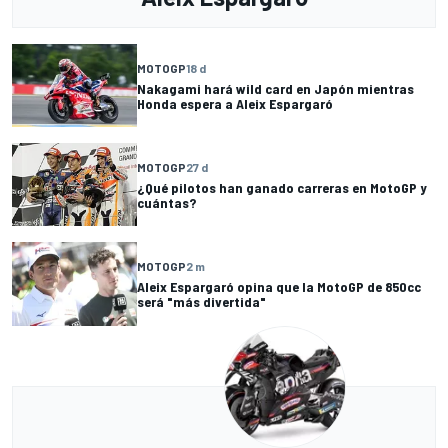
MOTOGP
18 d
Nakagami hará wild card en Japón mientras
Honda espera a Aleix Espargaró
MOTOGP
27 d
¿Qué pilotos han ganado carreras en MotoGP y
cuántas?
MOTOGP
2 m
Aleix Espargaró opina que la MotoGP de 850cc
será "más divertida"