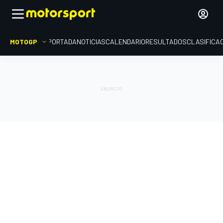
MOTOGP
PORTADA
NOTICIAS
CALENDARIO
RESULTADOS
CLASIFICA