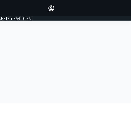
Haz que tu voz se escuche
comentando los artículos
 ÚNETE Y PARTICIPA!
INICIAR SESIÓN
EDICIÓN
ESPAÑA