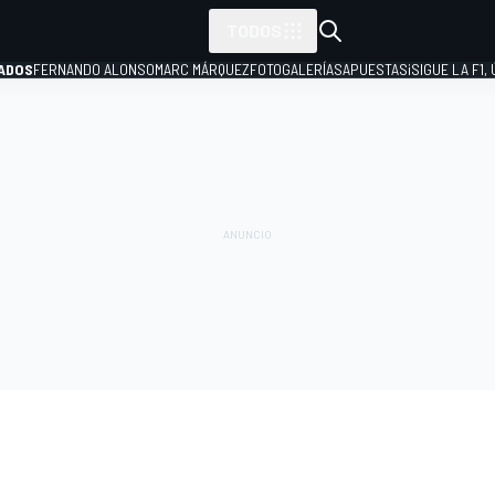
TODOS
ADOS
FERNANDO ALONSO
MARC MÁRQUEZ
FOTOGALERÍAS
APUESTAS
¡SIGUE LA F1,
P