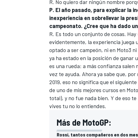
R. No quiero dar ningún nombre porqu
P. El año pasado, para explicar la 
inexperiencia en sobrellevar la pres
campeonato. ¿Cree que ha dado un
R. Es todo un conjunto de cosas. Hay 
evidentemente, la experiencia juega 
optado a ser campeón, ni en
Moto3
ni
ya ha estado en la posición de ganar 
es una rueda: a más confianza salen m
vez te ayuda. Ahora ya sabe que, por
MÁS CATEGORÍAS
2019, eso no significa que el siguiente
de uno de mis mejores cursos en
Mot
total), y no fue nada bien. Y de eso te
vives tu no lo entiendes.
Más de MotoGP:
Rossi, tantos compañeros en dos mes