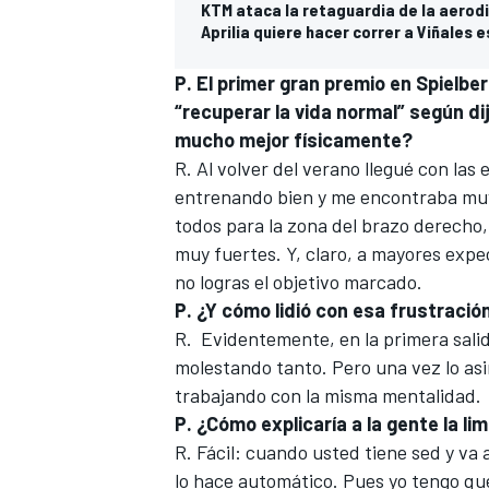
KTM ataca la retaguardia de la aerod
Aprilia quiere hacer correr a Viñale
P. El primer gran premio en Spielbe
“recuperar la vida normal” según di
mucho mejor físicamente?
R. Al volver del verano
llegué con las
entrenando bien y me encontraba muy 
todos para la zona del brazo derecho
muy fuertes. Y, claro, a mayores expe
no logras el objetivo marcado.
P. ¿Y cómo lidió con esa frustració
R.
Evidentemente, en la primera sali
molestando tanto. Pero una vez lo asim
trabajando con la misma mentalidad.
P. ¿Cómo explicaría a la gente la l
R. Fácil: cuando usted tiene sed y va
lo hace automático. Pues yo tengo qu