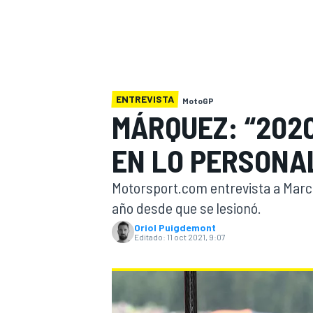
INDYCAR
WRC
ENTREVISTA
MotoGP
MÁRQUEZ: “2020
EN LO PERSONA
Motorsport.com entrevista a Marc M
año desde que se lesionó.
Oriol Puigdemont
Editado:
11 oct 2021, 9:07
WEC
FÓRMULA E