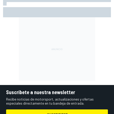
Con el Destrier, Bugatti convierte su Bolide de circuito en
una escultura sobre ruedas
Suscríbete a nuestra newsletter
Recibe noticias de motorsport, actualizaciones y ofertas
especiales directamente en tu bandeja de entrada.