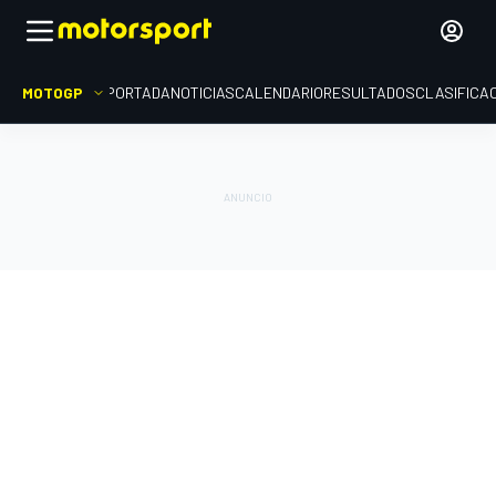
MOTOGP
PORTADA
NOTICIAS
CALENDARIO
RESULTADOS
CLASIFICA