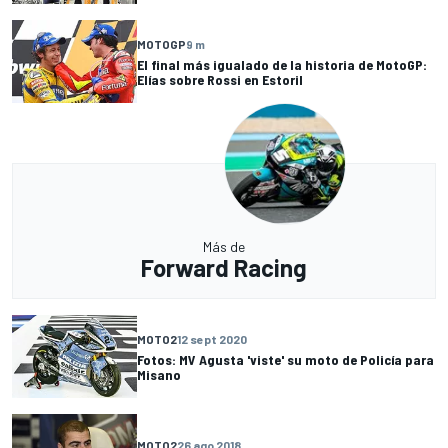
MOTOGP
9 m
El final más igualado de la historia de MotoGP:
Elías sobre Rossi en Estoril
Más de
Forward Racing
MOTO2
12 sept 2020
Fotos: MV Agusta 'viste' su moto de Policía para
Misano
MOTO2
26 ago 2018