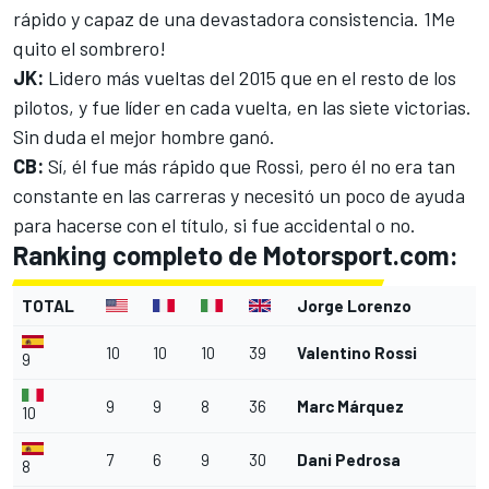
rápido y capaz de una devastadora consistencia. 1Me
quito el sombrero!
JK:
Lidero más vueltas del 2015 que en el resto de los
pilotos, y fue líder en cada vuelta, en las siete victorias.
Sin duda el mejor hombre ganó.
CB:
Sí, él fue más rápido que Rossi, pero él no era tan
constante en las carreras y necesitó un poco de ayuda
para hacerse con el título, si fue accidental o no.
Ranking completo de Motorsport.com:
TOTAL
Jorge Lorenzo
10
10
10
39
Valentino Rossi
9
9
9
8
36
Marc Márquez
10
7
6
9
30
Dani Pedrosa
8