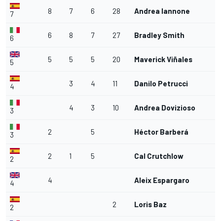
8
7
6
28
Andrea Iannone
7
6
8
7
27
Bradley Smith
6
5
5
5
20
Maverick Viñales
5
3
4
11
Danilo Petrucci
4
4
3
10
Andrea Dovizioso
3
2
5
Héctor Barberá
3
2
1
5
Cal Crutchlow
2
4
Aleix Espargaro
4
2
Loris Baz
2