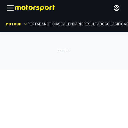
MOTOGP
PORTADA
NOTICIAS
CALENDARIO
RESULTADOS
CLASIFICA