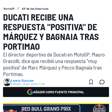
MotoGP
GP de las Américas
DUCATI RECIBE UNA
RESPUESTA "POSITIVA" DE
MÁRQUEZ Y BAGNAIA TRAS
PORTIMAO
El director deportivo de Ducati en MotoGP, Mauro
Grassilli, dice que recibió una respuesta "muy
positiva" de Marc Márquez y Pecco Bagnaia tras
Portimao.
Lewis Duncan
Editado:
13 abr 2024, 11:34
AÑADIR COMO FUENTE PRINCIPAL