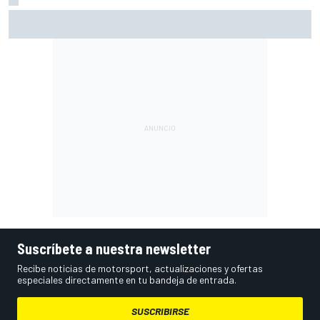
MotoGP en DIRECTO: sigue la carrera sprint en Silverstone
con Live Timing
Suscríbete a nuestra newsletter
Recibe noticias de motorsport, actualizaciones y ofertas
especiales directamente en tu bandeja de entrada.
SUSCRIBIRSE