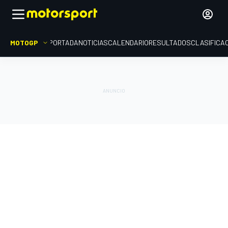
MOTOGP
PORTADA
NOTICIAS
CALENDARIO
RESULTADOS
CLASIFICA