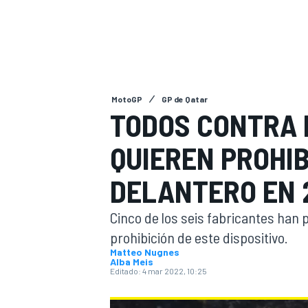
INDYCAR
WRC
MotoGP
GP de Qatar
TODOS CONTRA 
QUIEREN PROHIB
DELANTERO EN 
Cinco de los seis fabricantes han 
prohibición de este dispositivo.
WEC
FÓRMULA E
Matteo Nugnes
Alba Meis
Editado:
4 mar 2022, 10:25