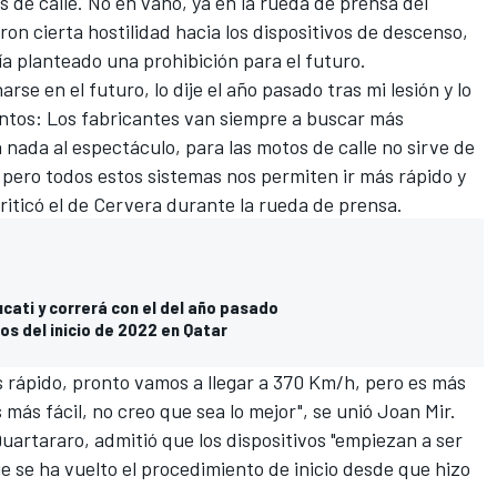
 de calle. No en vano, ya en la rueda de prensa del
on cierta hostilidad hacia los dispositivos de descenso,
ía planteado una prohibición para el futuro.
rse en el futuro, lo dije el año pasado tras mi lesión y lo
untos: Los fabricantes van siempre a buscar más
 nada al espectáculo, para las motos de calle no sirve de
pero todos estos sistemas nos permiten ir más rápido y
criticó el de Cervera durante la rueda de prensa.
cati y correrá con el del año pasado
os del inicio de 2022 en Qatar
rápido, pronto vamos a llegar a 370 Km/h, pero es más
s más fácil, no creo que sea lo mejor", se unió
Joan Mir
.
Quartararo
, admitió que los dispositivos "empiezan a ser
e se ha vuelto el procedimiento de inicio desde que hizo