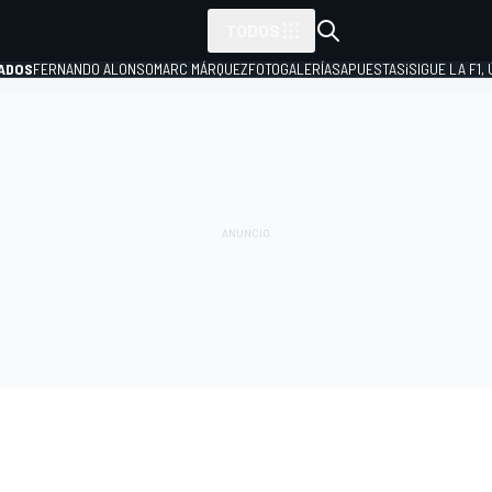
TODOS
ADOS
FERNANDO ALONSO
MARC MÁRQUEZ
FOTOGALERÍAS
APUESTAS
¡SIGUE LA F1,
P