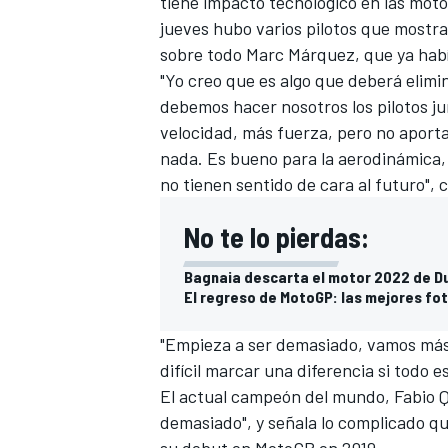
tiene impacto tecnológico en las motos
jueves hubo varios pilotos que mostrar
sobre todo
Marc Márquez
, que ya hab
"Yo creo que es algo que deberá elimina
debemos hacer nosotros los pilotos j
velocidad, más fuerza, pero no aporta
nada. Es bueno para la aerodinámica, 
no tienen sentido de cara al futuro", 
No te lo pierdas:
MÁS CATEGORÍAS
Bagnaia descarta el motor 2022 de Du
El regreso de MotoGP: las mejores fot
"Empieza a ser demasiado, vamos más 
difícil marcar una diferencia si todo e
El actual campeón del mundo,
Fabio 
demasiado", y señala lo complicado qu
su debut en MotoGP en 2019.