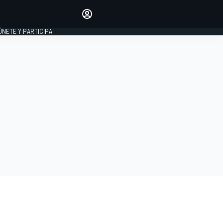
Haz que tu voz se escuche
comentando los artículos
 ÚNETE Y PARTICIPA!
INICIAR SESIÓN
EDICIÓN
ESPAÑA