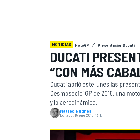
INDYCAR
WRC
NOTICIAS
MotoGP
Presentación Ducati
DUCATI PRESEN
“CON MÁS CABA
Ducati abrió este lunes las prese
Desmosedici GP de 2018, una moto 
y la aerodinámica.
WEC
FÓRMULA E
Matteo Nugnes
Editado:
15 ene 2018, 13:17