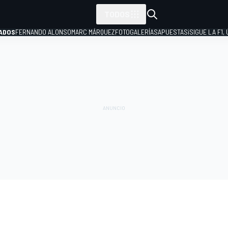
TODOS
ADOS
FERNANDO ALONSO
MARC MÁRQUEZ
FOTOGALERÍAS
APUESTAS
¡SIGUE LA F1,
P