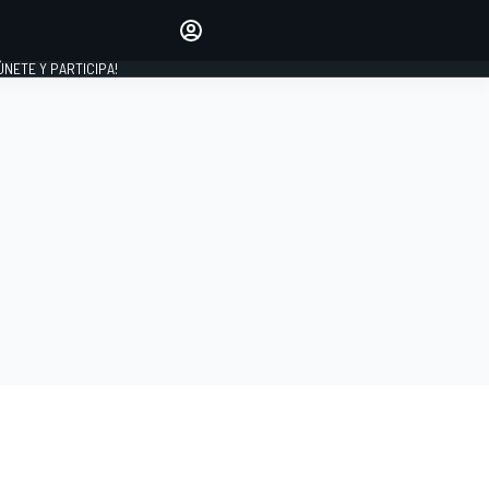
Haz que tu voz se escuche
comentando los artículos
 ÚNETE Y PARTICIPA!
INICIAR SESIÓN
EDICIÓN
ESPAÑA