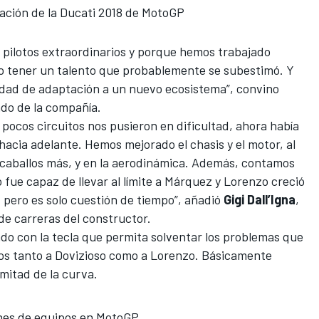
tación de la Ducati 2018 de MotoGP
 pilotos extraordinarios y porque hemos trabajado
o tener un talento que probablemente se subestimó
. Y
dad de adaptación a un nuevo ecosistema”, convino
ado de la compañía.
ocos circuitos nos pusieron en dificultad, ahora había
acia adelante. Hemos mejorado el chasis y el motor, al
caballos más, y en la aerodinámica. Además, contamos
 fue capaz de llevar al límite a Márquez y
Lorenzo creció
ó, pero es solo cuestión de tiempo”, añadió
Gigi Dall’Igna
,
de carreras del constructor.
ado con la tecla que permita solventar los problemas que
os tanto a Dovizioso como a Lorenzo. Básicamente
e mitad de la curva.
nes de equipos en MotoGP