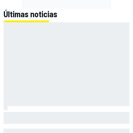
Últimas noticias
El gran dilema de Ferrari según un experto: ¿libertad a sus
pilotos o pensar ya en el Mundial?