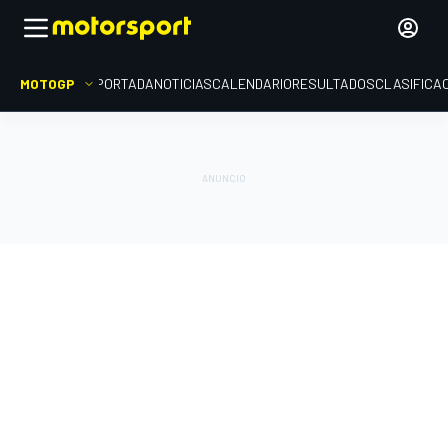
MOTOGP
PORTADA
NOTICIAS
CALENDARIO
RESULTADOS
CLASIFICA