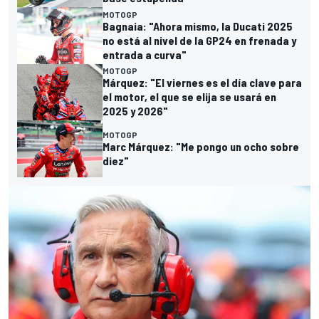
MOTOGP
Bagnaia: "Ahora mismo, la Ducati 2025
no está al nivel de la GP24 en frenada y
entrada a curva"
MOTOGP
Márquez: "El viernes es el día clave para
el motor, el que se elija se usará en
2025 y 2026"
MOTOGP
Marc Márquez: "Me pongo un ocho sobre
diez"