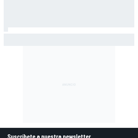
El dilema de Red Bull: más mejoras ahora, menos margen
para el resto de 2026
Suscríbete a nuestra newsletter