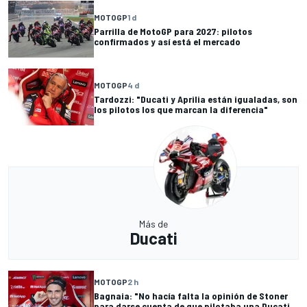
MOTOGP
1 d
Parrilla de MotoGP para 2027: pilotos
confirmados y así está el mercado
MOTOGP
4 d
Tardozzi: "Ducati y Aprilia están igualadas, son
los pilotos los que marcan la diferencia"
Más de
Ducati
MOTOGP
2 h
Bagnaia: "No hacía falta la opinión de Stoner
para darse cuenta de que pilotaba una Ducati