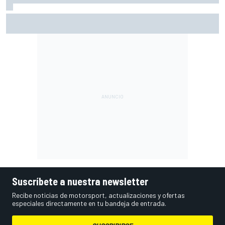
Márquez: "El año pasado marcaba la diferencia en puntos
en los que ahora voy algo peor"
Suscríbete a nuestra newsletter
Recibe noticias de motorsport, actualizaciones y ofertas
especiales directamente en tu bandeja de entrada.