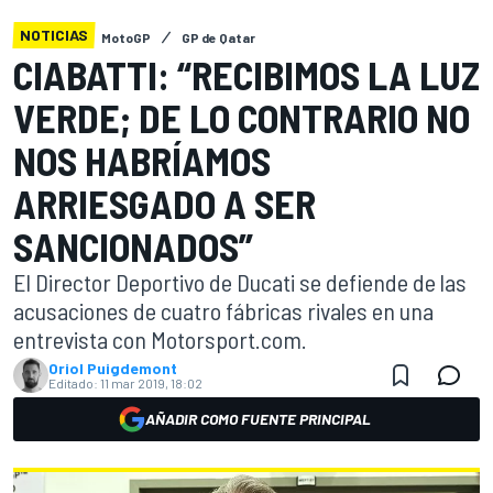
NOTICIAS
MotoGP
GP de Qatar
CIABATTI: “RECIBIMOS LA LUZ
VERDE; DE LO CONTRARIO NO
NOS HABRÍAMOS
ARRIESGADO A SER
SANCIONADOS”
El Director Deportivo de Ducati se defiende de las
acusaciones de cuatro fábricas rivales en una
entrevista con Motorsport.com.
Oriol Puigdemont
Editado:
11 mar 2019, 18:02
AÑADIR COMO FUENTE PRINCIPAL