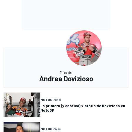
Más de
Andrea Dovizioso
MOTOGP
12 d
La primera (y caótica) victoria de Dovizioso en
MotoGP
MOTOGP
4 m