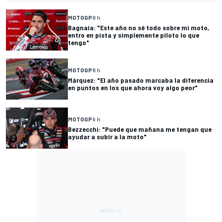
MOTOGP
8 h
Bagnaia: "Este año no sé todo sobre mi moto,
entro en pista y simplemente piloto lo que
tengo"
MOTOGP
8 h
Márquez: "El año pasado marcaba la diferencia
en puntos en los que ahora voy algo peor"
MOTOGP
9 h
Bezzecchi: "Puede que mañana me tengan que
ayudar a subir a la moto"