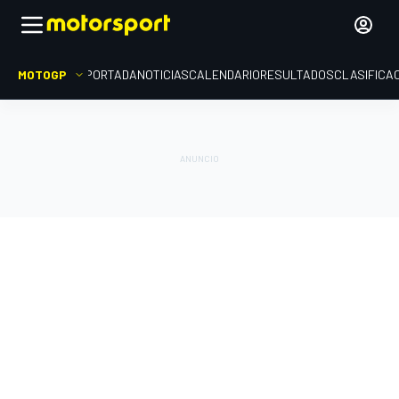
MOTOGP
PORTADA
NOTICIAS
CALENDARIO
RESULTADOS
CLASIFICA