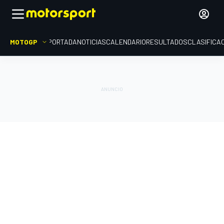
MOTOGP
PORTADA
NOTICIAS
CALENDARIO
RESULTADOS
CLASIFICA