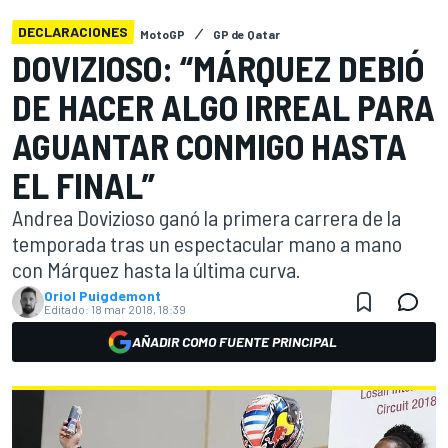
DECLARACIONES
MotoGP
GP de Qatar
DOVIZIOSO: “MÁRQUEZ DEBIÓ
DE HACER ALGO IRREAL PARA
AGUANTAR CONMIGO HASTA
EL FINAL”
Andrea Dovizioso ganó la primera carrera de la
temporada tras un espectacular mano a mano
con Márquez hasta la última curva.
Oriol Puigdemont
Editado:
18 mar 2018, 18:39
AÑADIR COMO FUENTE PRINCIPAL