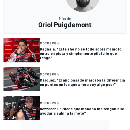
Más de
Oriol Puigdemont
MOTOGP
8 h
Bagnaia: "Este año no sé todo sobre mi moto,
entro en pista y simplemente piloto lo que
tengo"
MOTOGP
8 h
Márquez: "El año pasado marcaba la diferencia
en puntos en los que ahora voy algo peor"
MOTOGP
9 h
Bezzecchi: "Puede que mañana me tengan que
ayudar a subir a la moto"