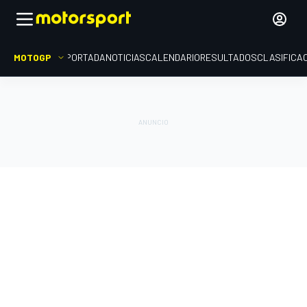
MOTOGP
PORTADA
NOTICIAS
CALENDARIO
RESULTADOS
CLASIFICA