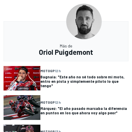
Más de
Oriol Puigdemont
MOTOGP
12 h
Bagnaia: "Este año no sé todo sobre mi moto,
entro en pista y simplemente piloto lo que
tengo"
MOTOGP
12 h
Márquez: "El año pasado marcaba la diferencia
en puntos en los que ahora voy algo peor"
MOTOGP
13 h