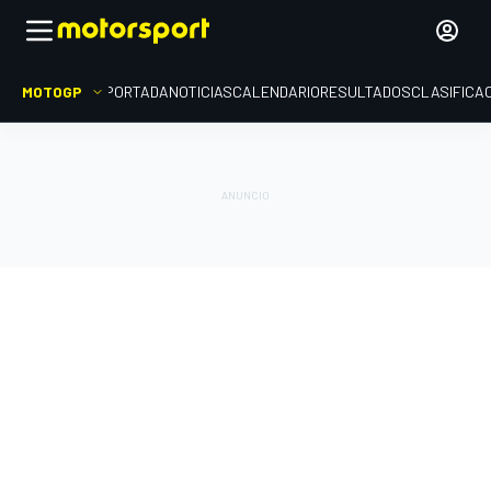
MOTOGP
PORTADA
NOTICIAS
CALENDARIO
RESULTADOS
CLASIFICA