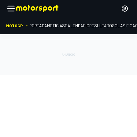
MOTOGP
PORTADA
NOTICIAS
CALENDARIO
RESULTADOS
CLASIFICA