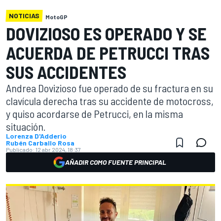
NOTICIAS
MotoGP
DOVIZIOSO ES OPERADO Y SE
ACUERDA DE PETRUCCI TRAS
SUS ACCIDENTES
Andrea Dovizioso fue operado de su fractura en su
clavícula derecha tras su accidente de motocross,
y quiso acordarse de Petrucci, en la misma
situación.
Lorenza D'Adderio
Rubén Carballo Rosa
Publicado:
12 abr 2024, 18:37
AÑADIR COMO FUENTE PRINCIPAL