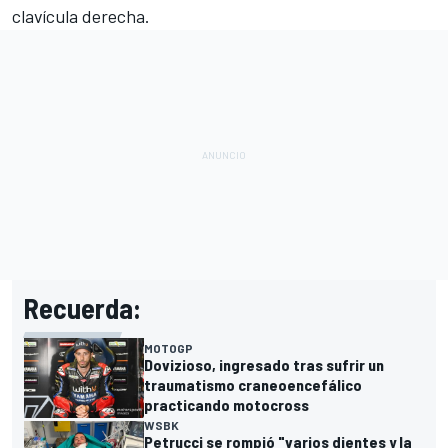
clavícula derecha.
Recuerda:
MOTOGP
Dovizioso, ingresado tras sufrir un
traumatismo craneoencefálico
practicando motocross
WSBK
Petrucci se rompió "varios dientes y la