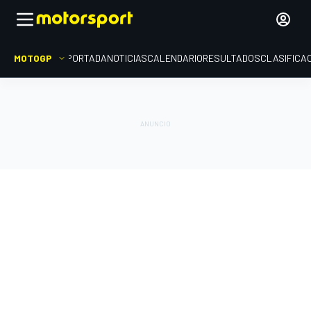
MOTOGP
PORTADA
NOTICIAS
CALENDARIO
RESULTADOS
CLASIFICA