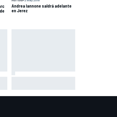
MOTOGP
2 may 2015
Andrea Iannone saldrá adelante
arc
en Jerez
 de
su
Pérez se pone nota tras su
onso
regreso a la F1: "Estoy cerca del
10"