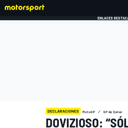
ENLACES DESTAC
FÓRMULA 1
MOTOG
DECLARACIONES
MotoGP
GP de Qatar
DOVIZIOSO: “SÓ