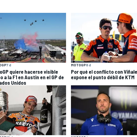
OGP
7 d
MOTOGP
8 d
oGP quiere hacerse visible
Por qué el conflicto con Viñal
o a la F1 en Austin en el GP de
expone el punto débil de KTM
ados Unidos