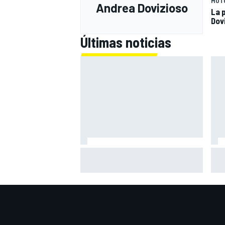
MOT
Andrea Dovizioso
La p
Dov
Últimas noticias
Pri
En marcha el sorteo de Ducati y
equ
Marc Márquez
Sau