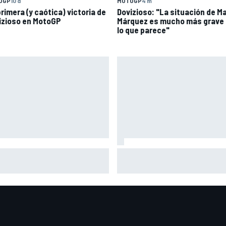
OGP
10 d
MOTOGP
4 m
rimera (y caótica) victoria de
Dovizioso: "La situación de M
izioso en MotoGP
Márquez es mucho más grave
lo que parece"
mera mitad de año como
La confesión de Stroll sobre 
ipo oficial: Audi mejoara a
ídolo en la F1: "Espero que Al
ber "en todos los aspectos"
no escuche esto"