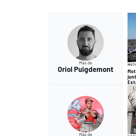
Más de
MOT
Oriol Puigdemont
Mot
junt
Est
Más de