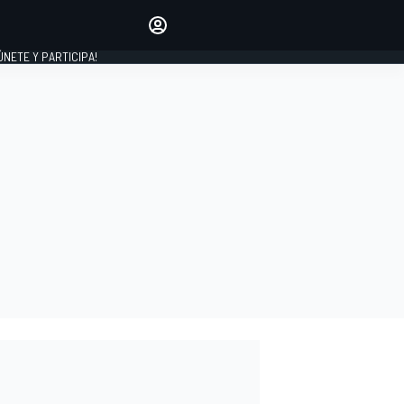
Haz que tu voz se escuche
comentando los artículos
 ÚNETE Y PARTICIPA!
INICIAR SESIÓN
EDICIÓN
ESPAÑA