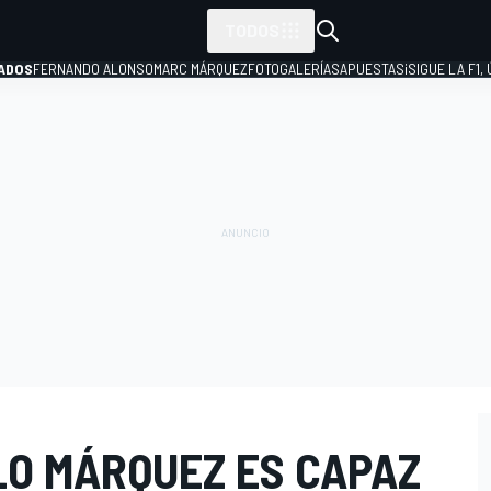
TODOS
ADOS
FERNANDO ALONSO
MARC MÁRQUEZ
FOTOGALERÍAS
APUESTAS
¡SIGUE LA F1,
P
LO MÁRQUEZ ES CAPAZ