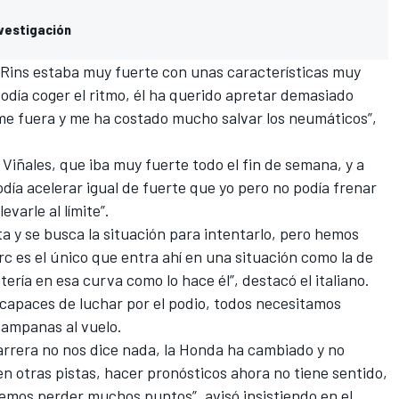
nvestigación
, Rins estaba muy fuerte con unas características muy
podía coger el ritmo, él ha querido apretar demasiado
 me fuera y me ha costado mucho salvar los neumáticos”,
Viñales, que iba muy fuerte todo el fin de semana, y a
ía acelerar igual de fuerte que yo pero no podía frenar
evarle al límite”.
ta y se busca la situación para intentarlo, pero hemos
c es el único que entra ahí en una situación como la de
tería en esa curva como lo hace él”, destacó el italiano.
 capaces de luchar por el podio, todos necesitamos
campanas al vuelo.
arrera no nos dice nada, la Honda ha cambiado y no
 otras pistas, hacer pronósticos ahora no tiene sentido,
emos perder muchos puntos”, avisó insistiendo en el