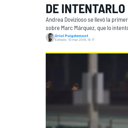
DE INTENTARLO 
INDYCAR
WRC
Andrea Dovizioso se llevó la prime
sobre Marc Márquez, que lo intentó
Oriol Puigdemont
Editado:
10 mar 2019, 19:17
WEC
FÓRMULA E