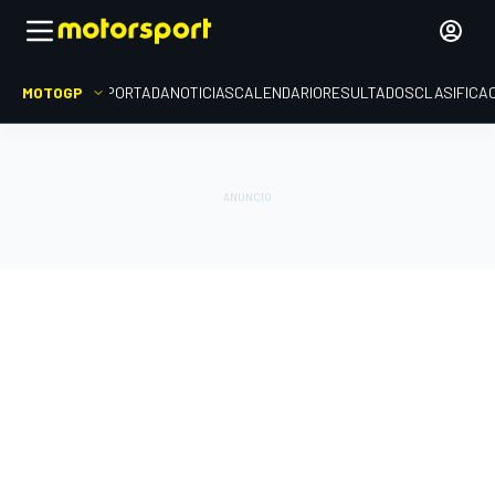
MOTOGP
PORTADA
NOTICIAS
CALENDARIO
RESULTADOS
CLASIFICA