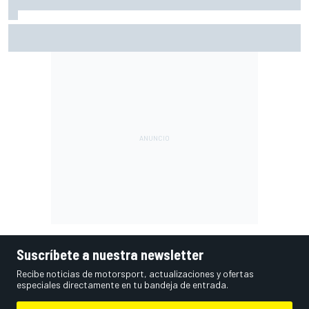
Vowles defiende el proyecto de Williams pese a sus pobres
resultados en 2026
Suscríbete a nuestra newsletter
Recibe noticias de motorsport, actualizaciones y ofertas
especiales directamente en tu bandeja de entrada.