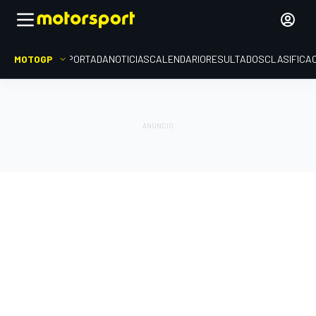
MOTOGP
PORTADA
NOTICIAS
CALENDARIO
RESULTADOS
CLASIFICA