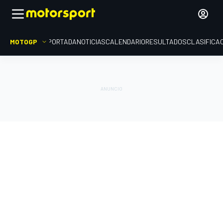
MOTOGP
PORTADA
NOTICIAS
CALENDARIO
RESULTADOS
CLASIFICA