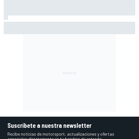
Ogura: "No estaba seguro de poder acabar la carrera por la
degradación"
Suscríbete a nuestra newsletter
Recibe noticias de motorsport, actualizaciones y ofertas
especiales directamente en tu bandeja de entrada.