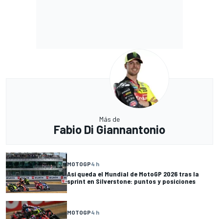
Más de
Fabio Di Giannantonio
MOTOGP
4 h
Así queda el Mundial de MotoGP 2026 tras la
sprint en Silverstone: puntos y posiciones
MOTOGP
4 h