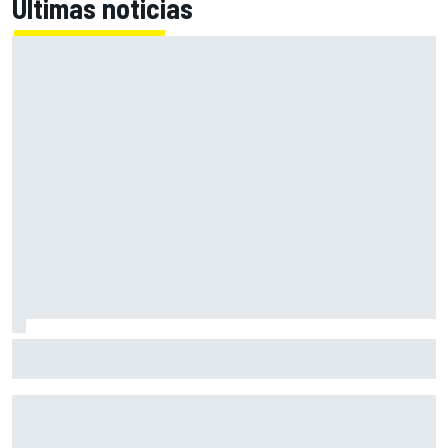
Últimas noticias
Alex Márquez: "Ganar a las Aprilia será imposible. Sin la
caída de Raúl, habrían terminado top 4"