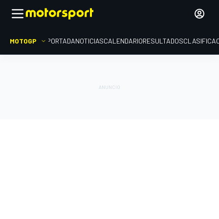
MOTOGP
PORTADA
NOTICIAS
CALENDARIO
RESULTADOS
CLASIFICA