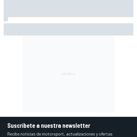
Análisis: por qué la F1 2027 será una revolución mucho
mayor de lo que parece
Suscríbete a nuestra newsletter
Recibe noticias de motorsport, actualizaciones y ofertas