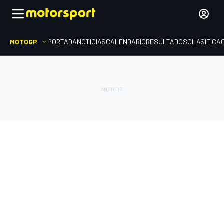
MOTOGP
PORTADA
NOTICIAS
CALENDARIO
RESULTADOS
CLASIFICA