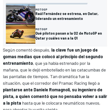
MOTOGP
Raúl Fernández se estrena, en Qatar,
liderando un entrenamiento
MOTOGP
Qué pilotos pasan a la Q2 de MotoGP en
Qatar y cuáles van a la Q1
Según comentó después,
la clave fue un juego de
gomas medias que colocó al principio del segundo
entrenamiento
, que ya había estrenado por la
mañana, que le dejó embotellado en las catacumbas de
las pantallas de tiempos. Tan dramática fue la
situación, que el corredor del
Pramac Racing
llegó a
plantarse ante Daniele Romagnoli, su ingeniero de
pista, a quien comentó que no pensaba volver a salir
a la pista
hasta que le colocara neumáticos nuevos,
para abordar la vuelta rápida.