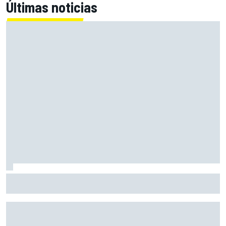
Últimas noticias
MotoGP en DIRECTO: sigue la Práctica y FP1 en Silverstone
con Live Timing