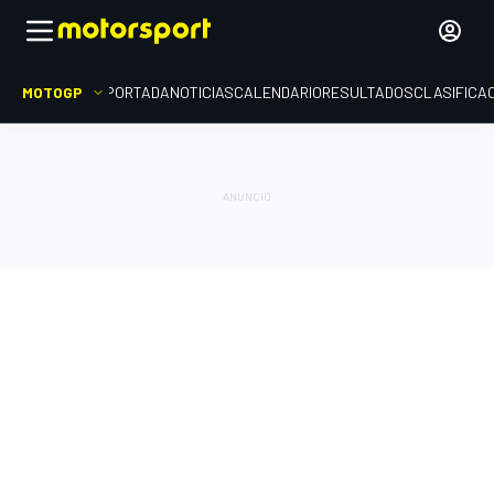
MOTOGP
PORTADA
NOTICIAS
CALENDARIO
RESULTADOS
CLASIFICA