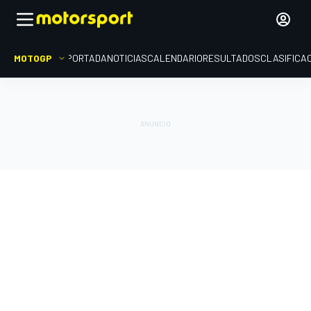
MOTOGP
PORTADA
NOTICIAS
CALENDARIO
RESULTADOS
CLASIFICA