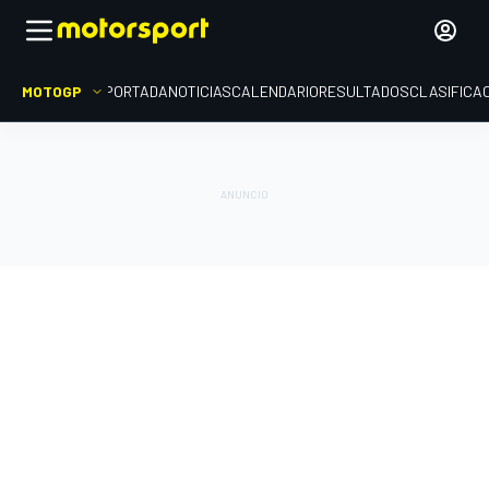
MOTOGP
PORTADA
NOTICIAS
CALENDARIO
RESULTADOS
CLASIFICA