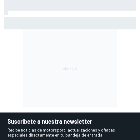
Márquez: "El año pasado marcaba la diferencia en puntos
en los que ahora voy algo peor"
Suscríbete a nuestra newsletter
Recibe noticias de motorsport, actualizaciones y ofertas
especiales directamente en tu bandeja de entrada.