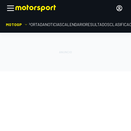
MOTOGP
PORTADA
NOTICIAS
CALENDARIO
RESULTADOS
CLASIFICA