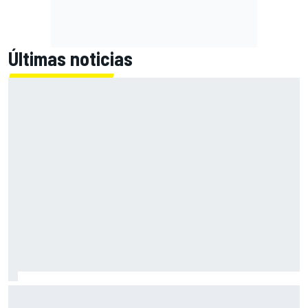
Últimas noticias
Acosta: "El neumático medio trasero nos ayudará mañana
porque perjudicará al resto"