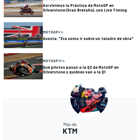
Así vivimos la Práctica de MotoGP en
Silverstone (Gran Bretaña), con Live Timing
MOTOGP
9 h
Acosta: "Era como ir sobre un taladro de obra"
MOTOGP
10 h
Qué pilotos pasan a la Q2 de MotoGP en
Silverstone y quiénes van a la Q1
Más de
KTM