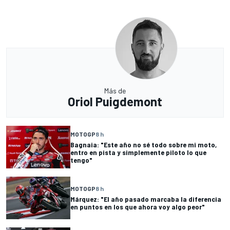
Más de
Oriol Puigdemont
MOTOGP
8 h
Bagnaia: "Este año no sé todo sobre mi moto,
entro en pista y simplemente piloto lo que
tengo"
MOTOGP
8 h
Márquez: "El año pasado marcaba la diferencia
en puntos en los que ahora voy algo peor"