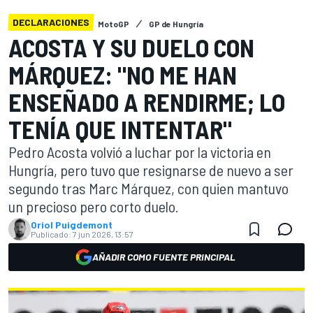
DECLARACIONES
MotoGP
GP de Hungría
ACOSTA Y SU DUELO CON
MÁRQUEZ: "NO ME HAN
ENSEÑADO A RENDIRME; LO
TENÍA QUE INTENTAR"
Pedro Acosta volvió a luchar por la victoria en
Hungría, pero tuvo que resignarse de nuevo a ser
segundo tras Marc Márquez, con quien mantuvo
un precioso pero corto duelo.
Oriol Puigdemont
Publicado:
7 jun 2026, 13:57
AÑADIR COMO FUENTE PRINCIPAL