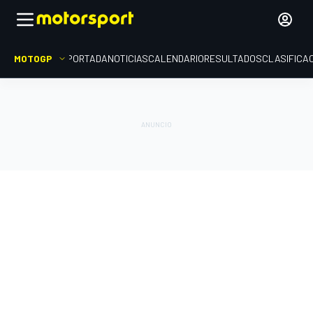
MOTOGP
PORTADA
NOTICIAS
CALENDARIO
RESULTADOS
CLASIFICA