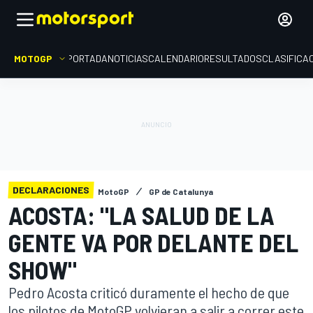
MOTOGP
PORTADA
NOTICIAS
CALENDARIO
RESULTADOS
CLASIFICA
DECLARACIONES
MotoGP
GP de Catalunya
ACOSTA: "LA SALUD DE LA
GENTE VA POR DELANTE DEL
SHOW"
Pedro Acosta criticó duramente el hecho de que
los pilotos de MotoGP volvieran a salir a correr este