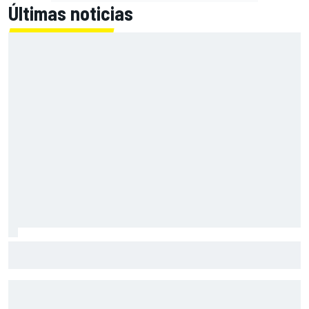
Últimas noticias
Por qué la F1 sigue siendo propietaria de un solo gran
premio