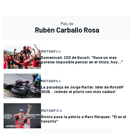
Más de
Rubén Carballo Rosa
MOTOGP
2 d
Domenicali, CEO de Ducati: "Hace un mes
parecía imposible pensar en el título, hoy..."
MOTOGP
8 d
La paradoja de Jorge Martín: líder de MotoGP
2026... ¡siendo el piloto con más caídas!
MOTOGP
13 d
Rivola pasa la pelota a Marc Márquez: "Él es el
favorito"