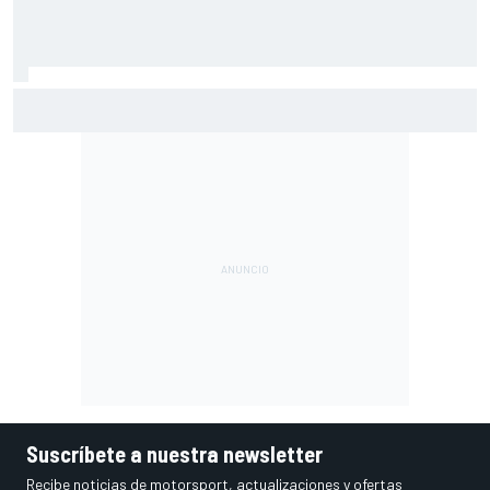
La confesión de Stroll sobre su ídolo en la F1: "Espero que
Alonso no escuche esto"
Suscríbete a nuestra newsletter
Recibe noticias de motorsport, actualizaciones y ofertas