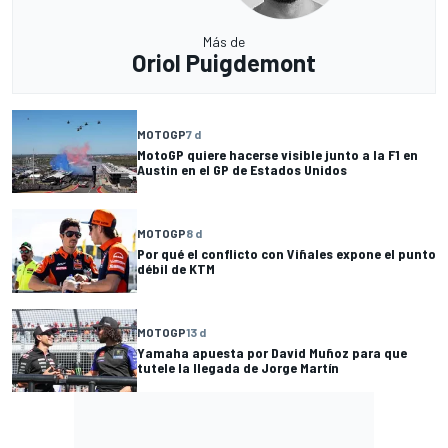
Más de
Oriol Puigdemont
MOTOGP
7 d
MotoGP quiere hacerse visible junto a la F1 en
Austin en el GP de Estados Unidos
MOTOGP
8 d
Por qué el conflicto con Viñales expone el punto
débil de KTM
MOTOGP
13 d
Yamaha apuesta por David Muñoz para que
tutele la llegada de Jorge Martín