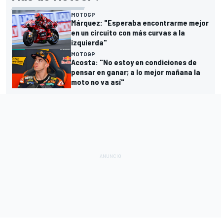
MOTOGP
Márquez: "Esperaba encontrarme mejor
en un circuito con más curvas a la
izquierda"
MOTOGP
Acosta: "No estoy en condiciones de
pensar en ganar; a lo mejor mañana la
moto no va así"