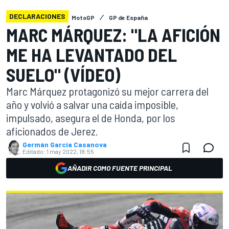
DECLARACIONES
MotoGP
GP de España
MARC MÁRQUEZ: "LA AFICIÓN
ME HA LEVANTADO DEL
SUELO" (VÍDEO)
Marc Márquez protagonizó su mejor carrera del
año y volvió a salvar una caída imposible,
impulsado, asegura el de Honda, por los
aficionados de Jerez.
Germán Garcia Casanova
Editado:
1 may 2022, 18:55
AÑADIR COMO FUENTE PRINCIPAL