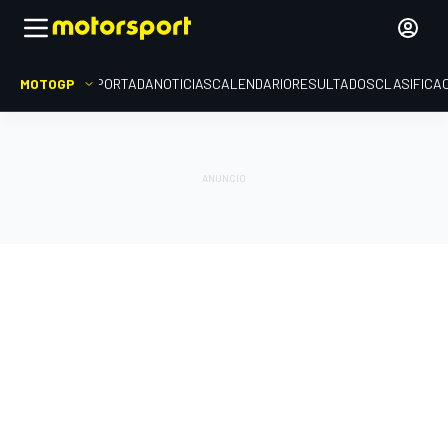
MOTOGP
PORTADA
NOTICIAS
CALENDARIO
RESULTADOS
CLASIFICA